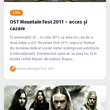
Caută în site...
ŞTIRI
OST Mountain Fest 2011 – acces şi
cazare
În weekendul 22 – 24 iulie 2011, va avea loc cea de-a
doua ediţie a OST Mountain Fest 2011, singurul festival
din România dedicat scenei metal undergound autohtone
şi internaţionale. Evenimentul open air va avea loc la în
incinta Cetăţii Râşnov din judeţul Braşov.
Daniela Gheorghe
·
8 iul. 2011