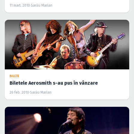
11 mart. 2010
·
Sarău Marian
BILETE
Biletele Aerosmith s-au pus în vânzare
26 feb. 2010
·
Sarău Marian