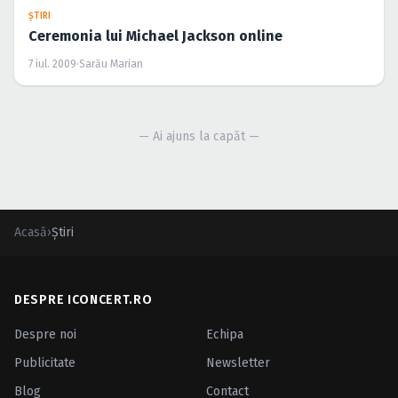
ŞTIRI
Ceremonia lui Michael Jackson online
7 iul. 2009
·
Sarău Marian
— Ai ajuns la capăt —
Acasă
›
Ştiri
DESPRE ICONCERT.RO
Despre noi
Echipa
Publicitate
Newsletter
Blog
Contact