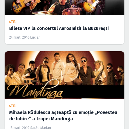
ŞTIRI
Bilete VIP la concertul Aerosmith la Bucureşti
24 mart. 2010
·
Lucian
ŞTIRI
Mihaela Rădulescu aşteaptă cu emoţie „Povestea
de Iubire” a trupei Mandinga
18 mart. 2010
·
Sarău Marian