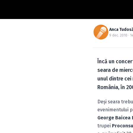
Anca Tudos
9 dec. 2010 · 14
Încă un concert
seara de mierc
unul dintre cei
România, în 200
Deşi seara trebu
evenimentului p
George Baicea 
trupei
Proconsu