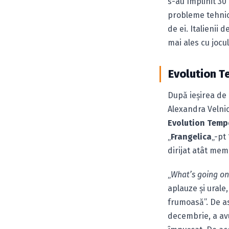
s-au împlinit 30
probleme tehnice
de ei. Italienii d
mai ales cu jocul
Evolution T
După ieşirea de 
Alexandra Velnic
Evolution Temp
„
Frangelica
„-pt
dirijat atât memb
„
What’s going on
aplauze şi urale
frumoasă”. De as
decembrie, a avu