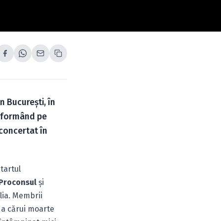
n Bucureşti, în
erformând pe
 concertat în
tartul
Proconsul
şi
alia. Membrii
 a cărui moarte