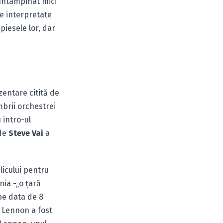
 întâmpinat mici
le interpretate
piesele lor, dar
zentare citită de
brii orchestrei
 intro-ul
nde
Steve Vai
a
licului pentru
nia -„o ţară
pe data de 8
n Lennon a fost