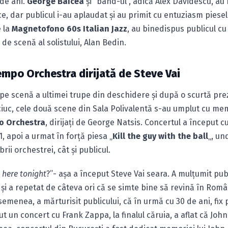
 de ani.
George Baicea
şi “band-ul”, adică Alex Davidescu, au
, dar publicul i-au aplaudat şi au primit cu entuziasm piese
e la
Magnetofono 60s Italian Jazz
, au binedispus publicul cu 
 de scenă al solistului, Alan Bedin.
empo Orchestra dirijată de Steve Vai
pe scenă a ultimei trupe din deschidere şi după o scurtă pre
iuc, cele două scene din Sala Polivalentă s-au umplut cu mem
o Orchestra
, dirijaţi de George Natsis. Concertul a început cu
 1, apoi a urmat în forţă piesa „
Kill the guy with the ball
„, u
rii orchestrei, cât şi publicul.
 here tonight
?”- aşa a început Steve Vai seara. A mulţumit pub
, şi a repetat de câteva ori că se simte bine să revină în Româ
emenea, a mărturisit publicului, că în urmă cu 30 de ani, fix 
t un concert cu Frank Zappa, la finalul căruia, a aflat că Joh