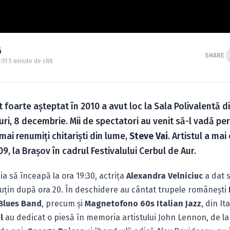
ă
SHARE
:51
·
5 minute de citit
 foarte aşteptat în 2010 a avut loc la Sala Polivalentă di
uri, 8 decembrie. Mii de spectatori au venit să-l vadă p
 mai renumiţi chitarişti din lume,
Steve Vai
. Artistul a mai
9, la Braşov în cadrul Festivalului Cerbul de Aur.
ia să înceapă la ora 19:30, actriţa
Alexandra Velniciuc
a dat s
uţin după ora 20. În deschidere au cântat trupele româneşti
Blues Band
, precum şi
Magnetofono 60s Italian Jazz
, din It
l
au dedicat o piesă în memoria artistului John Lennon, de la