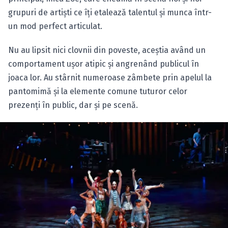
grupuri de artişti ce îţi etalează talentul şi munca într-
un mod perfect articulat.
Nu au lipsit nici clovnii din poveste, aceştia având un
comportament uşor atipic şi angrenând publicul în
joaca lor. Au stârnit numeroase zâmbete prin apelul la
pantomimă şi la elemente comune tuturor celor
prezenţi în public, dar şi pe scenă.