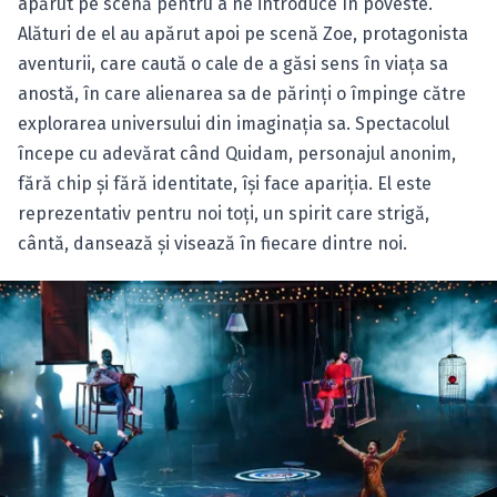
apărut pe scenă pentru a ne introduce în poveste.
Alături de el au apărut apoi pe scenă Zoe, protagonista
aventurii, care caută o cale de a găsi sens în viaţa sa
anostă, în care alienarea sa de părinţi o împinge către
explorarea universului din imaginaţia sa. Spectacolul
începe cu adevărat când Quidam, personajul anonim,
fără chip şi fără identitate, îşi face apariţia. El este
reprezentativ pentru noi toţi, un spirit care strigă,
cântă, dansează şi visează în fiecare dintre noi.