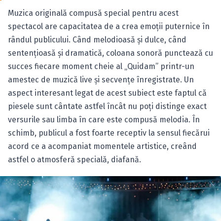
Muzica originală compusă special pentru acest
spectacol are capacitatea de a crea emoţii puternice în
rândul publicului. Când melodioasă şi dulce, când
sentenţioasă şi dramatică, coloana sonoră punctează cu
succes fiecare moment cheie al „Quidam” printr-un
amestec de muzică live şi secvenţe înregistrate. Un
aspect interesant legat de acest subiect este faptul că
piesele sunt cântate astfel încât nu poţi distinge exact
versurile sau limba în care este compusă melodia. În
schimb, publicul a fost foarte receptiv la sensul fiecărui
acord ce a acompaniat momentele artistice, creând
astfel o atmosferă specială, diafană.