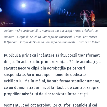
Quidam – Cirque du Soleil la Romexpo din Bucureşti – Foto: Cristi Mitrea
Quidam - Cirque du Soleil la Romexpo din Bucureşti - Foto: Cristi Mitrea
©
Quidam - Cirque du Soleil la Romexpo din Bucureşti - Foto: Cristi Mitrea
Publicul a privit cu încântare săritul corzii transformat
din joc în act artistic prin prezenţa a 20 de acrobaţi şi a
savurat fiecare clipă din acrobaţiile pe cercuri
suspendate. Au urmat apoi momente dedicate
echilibrului, fie în mâini, fie sub forma statuilor umane,
ce au demonstrat un nivel fantastic de control asupra
propriilor mişcări şi de sincronizare între artişti.
Momentul dedicat acrobaţiilor cu sfori spaniole şi cel