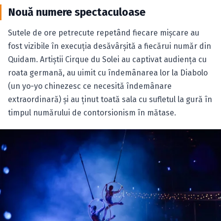
Nouă numere spectaculoase
Sutele de ore petrecute repetând fiecare mişcare au
fost vizibile în execuţia desăvârşită a fiecărui număr din
Quidam. Artiştii Cirque du Solei au captivat audienţa cu
roata germană, au uimit cu îndemânarea lor la Diabolo
(un yo-yo chinezesc ce necesită îndemânare
extraordinară) şi au ţinut toată sala cu sufletul la gură în
timpul numărului de contorsionism în mătase.