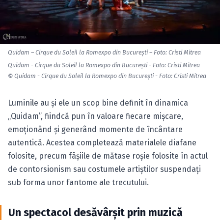
Quidam – Cirque du Soleil la Romexpo din Bucureşti – Foto: Cristi Mitrea
Quidam - Cirque du Soleil la Romexpo din Bucureşti - Foto: Cristi Mitrea
©
Quidam - Cirque du Soleil la Romexpo din Bucureşti - Foto: Cristi Mitrea
Luminile au şi ele un scop bine definit în dinamica
„Quidam”, fiindcă pun în valoare fiecare mişcare,
emoţionând şi generând momente de încântare
autentică. Acestea completează materialele diafane
folosite, precum fâşiile de mătase roşie folosite în actul
de contorsionism sau costumele artiştilor suspendaţi
sub forma unor fantome ale trecutului.
Un spectacol desăvârşit prin muzică