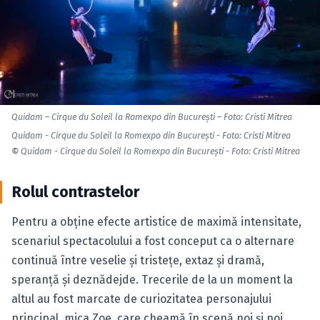
Quidam – Cirque du Soleil la Romexpo din Bucureşti – Foto: Cristi Mitrea
Quidam - Cirque du Soleil la Romexpo din Bucureşti - Foto: Cristi Mitrea
©
Quidam - Cirque du Soleil la Romexpo din Bucureşti - Foto: Cristi Mitrea
Rolul contrastelor
Pentru a obţine efecte artistice de maximă intensitate,
scenariul spectacolului a fost conceput ca o alternare
continuă între veselie şi tristeţe, extaz şi dramă,
speranţă şi deznădejde. Trecerile de la un moment la
altul au fost marcate de curiozitatea personajului
principal, mica Zoe, care cheamă în scenă noi şi noi