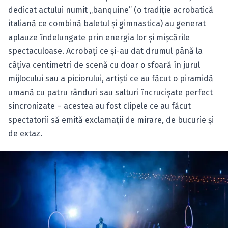
dedicat actului numit „banquine” (o tradiţie acrobatică
italiană ce combină baletul şi gimnastica) au generat
aplauze îndelungate prin energia lor şi mişcările
spectaculoase. Acrobaţi ce şi-au dat drumul până la
câţiva centimetri de scenă cu doar o sfoară în jurul
mijlocului sau a piciorului, artişti ce au făcut o piramidă
umană cu patru rânduri sau salturi încrucişate perfect
sincronizate – acestea au fost clipele ce au făcut
spectatorii să emită exclamaţii de mirare, de bucurie şi
de extaz.