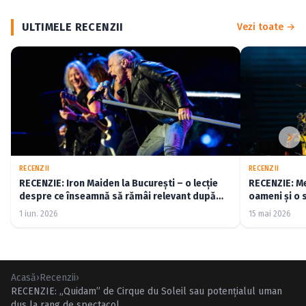
ULTIMELE RECENZII
Vezi toate →
RECENZII
RECENZII
RECENZIE: Iron Maiden la București – o lecție
RECENZIE: Me
despre ce înseamnă să rămâi relevant după
oameni și o 
cincizeci de ani (FOTO)
1 iun. 2026
15 mai 2026
Acasă
›
Recenzii
›
RECENZIE: „Quidam” de Cirque du Soleil sau potenţialul uman
dus la rang de spectacol