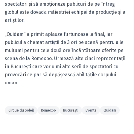
spectatori şi să emoționeze publicuri de pe întreg
globul este dovada măiestriei echipei de producţie şi a
artiştilor.
„Quidam” a primit aplauze furtunoase la final, iar
publicul a chemat artiştii de 3 ori pe scenă pentru a le
mulţumi pentru cele două ore încântătoare oferite pe
scena de la Romexpo. Urmează alte cinci reprezentaţii
în Bucureşti care vor uimi alte serii de spectatori cu
provocări ce par să depăşească abilităţile corpului
uman.
Cirque du Soleil
Romexpo
Bucureşti
Events
Quidam