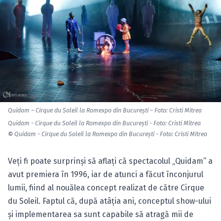
Quidam – Cirque du Soleil la Romexpo din Bucureşti – Foto: Cristi Mitrea
Quidam - Cirque du Soleil la Romexpo din Bucureşti - Foto: Cristi Mitrea
©
Quidam - Cirque du Soleil la Romexpo din Bucureşti - Foto: Cristi Mitrea
Veţi fi poate surprinşi să aflaţi că spectacolul „Quidam” a
avut premiera în 1996, iar de atunci a făcut înconjurul
lumii, fiind al nouălea concept realizat de către Cirque
du Soleil. Faptul că, după atâţia ani, conceptul show-ului
şi implementarea sa sunt capabile să atragă mii de