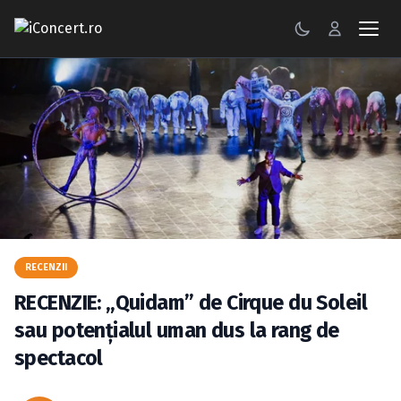
CONCERTE
FESTIVALURI
PETRECERI
ŞTIRI
RECENZII
RECENZII
GALERII FOTO
RECENZIE: „Quidam” de Cirque du Soleil
BILETE
sau potenţialul uman dus la rang de
spectacol
Autentificare