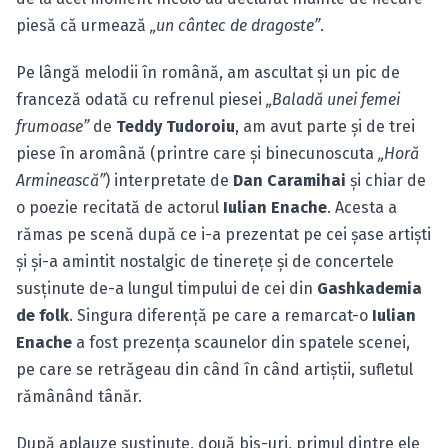
piesă că urmează
„un cântec de dragoste”
.
Pe lângă melodii în română, am ascultat şi un pic de
franceză odată cu refrenul piesei
„Baladă unei femei
frumoase”
de
Teddy Tudoroiu
, am avut parte şi de trei
piese în aromână (printre care şi binecunoscuta
„Horă
Arminească”
) interpretate de
Dan Caramihai
şi chiar de
o poezie recitată de actorul
Iulian Enache
. Acesta a
rămas pe scenă după ce i-a prezentat pe cei şase artişti
şi şi-a amintit nostalgic de tinereţe şi de concertele
susţinute de-a lungul timpului de cei din
Gashkademia
de folk
. Singura diferenţă pe care a remarcat-o
Iulian
Enache
a fost prezenţa scaunelor din spatele scenei,
pe care se retrăgeau din când în când artiştii, sufletul
rămânând tânăr.
După aplauze susţinute, două bis-uri, primul dintre ele