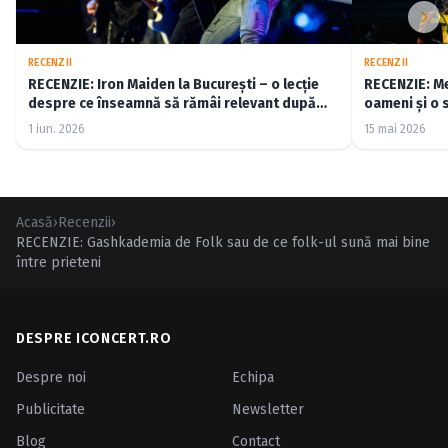
RECENZII
RECENZII
RECENZIE: Iron Maiden la București – o lecție
RECENZIE: Me
despre ce înseamnă să rămâi relevant după
oameni și o 
cincizeci de ani (FOTO)
1 iun. 2026
15 mai 2026
Acasă
›
Recenzii
›
RECENZIE: Gashkademia de Folk sau de ce folk-ul sună mai bine
între prieteni
DESPRE ICONCERT.RO
Despre noi
Echipa
Publicitate
Newsletter
Blog
Contact