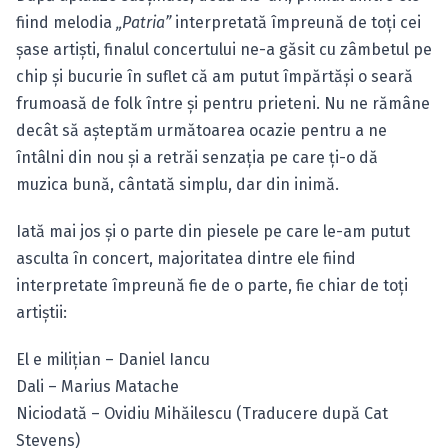
fiind melodia
„Patria”
interpretată împreună de toţi cei
şase artişti, finalul concertului ne-a găsit cu zâmbetul pe
chip şi bucurie în suflet că am putut împărtăşi o seară
frumoasă de folk între şi pentru prieteni. Nu ne rămâne
decât să aşteptăm următoarea ocazie pentru a ne
întâlni din nou şi a retrăi senzaţia pe care ţi-o dă
muzica bună, cântată simplu, dar din inimă.
Iată mai jos şi o parte din piesele pe care le-am putut
asculta în concert, majoritatea dintre ele fiind
interpretate împreună fie de o parte, fie chiar de toţi
artiştii:
El e miliţian – Daniel Iancu
Dali – Marius Matache
Niciodată – Ovidiu Mihăilescu (Traducere după Cat
Stevens)