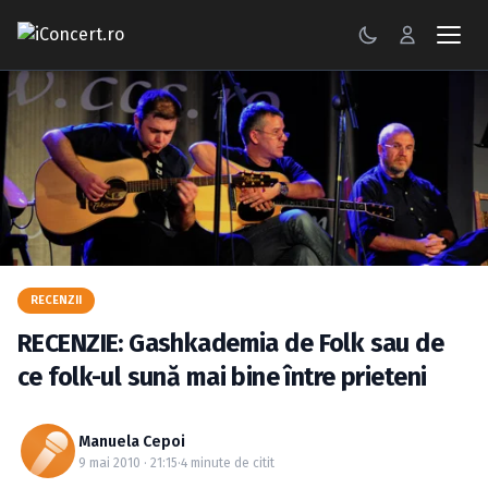
CONCERTE
FESTIVALURI
PETRECERI
ŞTIRI
RECENZII
RECENZII
RECENZIE: Gashkademia de Folk sau de
GALERII FOTO
ce folk-ul sună mai bine între prieteni
BILETE
Manuela Cepoi
Autentificare
9 mai 2010 · 21:15
·
4 minute de citit