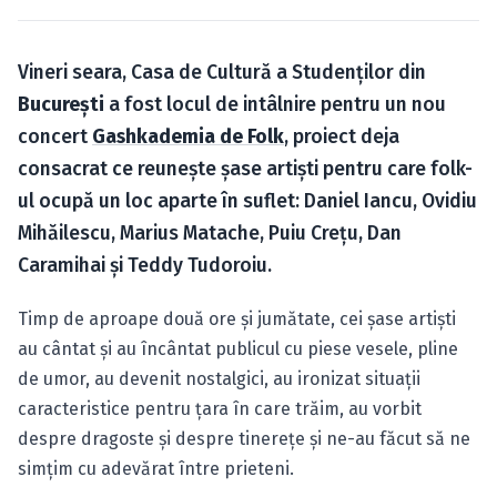
Caută în site...
Vineri seara, Casa de Cultură a Studenţilor din
Bucureşti
a fost locul de intâlnire pentru un nou
concert
Gashkademia de Folk
, proiect deja
consacrat ce reuneşte şase artişti pentru care folk-
ul ocupă un loc aparte în suflet: Daniel Iancu, Ovidiu
Mihăilescu, Marius Matache, Puiu Creţu, Dan
Caramihai şi Teddy Tudoroiu.
Timp de aproape două ore şi jumătate, cei şase artişti
au cântat şi au încântat publicul cu piese vesele, pline
de umor, au devenit nostalgici, au ironizat situaţii
caracteristice pentru ţara în care trăim, au vorbit
despre dragoste şi despre tinereţe şi ne-au făcut să ne
simţim cu adevărat între prieteni.