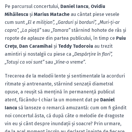
Pe parcursul concertului,
Daniel Iancu
,
Ovidiu
Mihăilescu
şi
Marius Matache
au cântat piese vesele
cum sunt
„El e miliţian”, „Garduri şi borduri”, „Muri-ţi-ar
capra”, „La piaţă”
sau
„Tamara”
stârnind hohote de râs şi
ropote de aplauze din partea publicului, în timp ce
Puiu
Creţu
,
Dan Caramihai
şi
Teddy Tudoroiu
au trezit
amintiri şi nostalgii cu piese ca
„Despărţire în flori”,
„Totuşi ca voi sunt”
sau
„Vine-o vreme”
.
Trecerea de la melodii lente şi sentimentale la acorduri
ritmate şi antrenante, stârnind senzaţii diametral
opuse, a reuşit să menţină în permanenţă publicul
atent, făcându-l chiar la un moment dat pe
Daniel
Iancu
să lanseze o remarcă amuzantă: cum om fi gândit
noi concertul ăsta, că după câte o melodie de dragoste
vin eu şi cânt despre inundaţii şi soacre? Prin urmare,
de la acel moment încolo au declarat înainte de fiecare