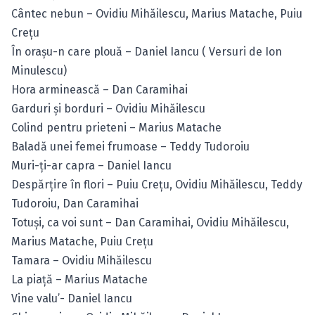
Cântec nebun – Ovidiu Mihăilescu, Marius Matache, Puiu
Creţu
În oraşu-n care plouă – Daniel Iancu ( Versuri de Ion
Minulescu)
Hora arminească – Dan Caramihai
Garduri şi borduri – Ovidiu Mihăilescu
Colind pentru prieteni – Marius Matache
Baladă unei femei frumoase – Teddy Tudoroiu
Muri-ţi-ar capra – Daniel Iancu
Despărţire în flori – Puiu Creţu, Ovidiu Mihăilescu, Teddy
Tudoroiu, Dan Caramihai
Totuşi, ca voi sunt – Dan Caramihai, Ovidiu Mihăilescu,
Marius Matache, Puiu Creţu
Tamara – Ovidiu Mihăilescu
La piaţă – Marius Matache
Vine valu’- Daniel Iancu