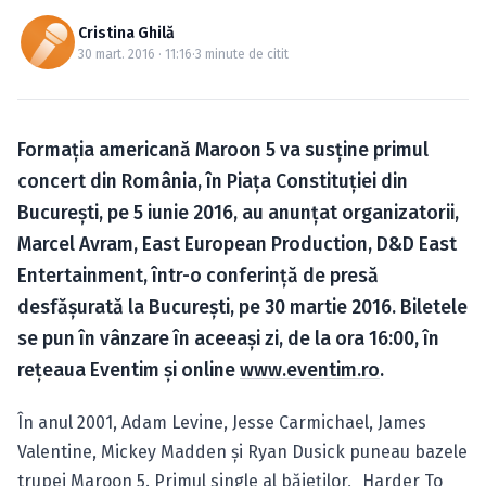
Caută în site...
Cristina Ghilă
30 mart. 2016 · 11:16
·
3 minute de citit
Formaţia americană Maroon 5 va susţine primul
concert din România, în Piaţa Constituţiei din
Bucureşti, pe 5 iunie 2016, au anunţat organizatorii,
Marcel Avram, East European Production, D&D East
Entertainment, într-o conferinţă de presă
desfăşurată la Bucureşti, pe 30 martie 2016. Biletele
se pun în vânzare în aceeaşi zi, de la ora 16:00, în
reţeaua Eventim şi online
www.eventim.ro
.
În anul 2001, Adam Levine, Jesse Carmichael, James
Valentine, Mickey Madden şi Ryan Dusick puneau bazele
trupei Maroon 5. Primul single al băieţilor, „Harder To