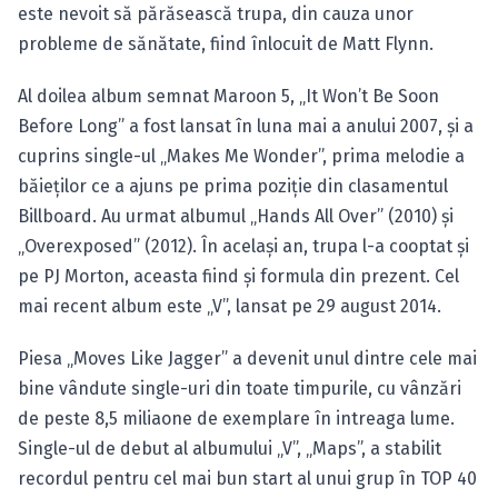
este nevoit să părăsească trupa, din cauza unor
probleme de sănătate, fiind înlocuit de Matt Flynn.
Al doilea album semnat Maroon 5, „It Won’t Be Soon
Before Long” a fost lansat în luna mai a anului 2007, şi a
cuprins single-ul „Makes Me Wonder”, prima melodie a
băieţilor ce a ajuns pe prima poziţie din clasamentul
Billboard. Au urmat albumul „Hands All Over” (2010) şi
„Overexposed” (2012). În acelaşi an, trupa l-a cooptat şi
pe PJ Morton, aceasta fiind şi formula din prezent. Cel
mai recent album este „V”, lansat pe 29 august 2014.
Piesa „Moves Like Jagger” a devenit unul dintre cele mai
bine vândute single-uri din toate timpurile, cu vânzări
de peste 8,5 miliaone de exemplare în intreaga lume.
Single-ul de debut al albumului „V”, „Maps”, a stabilit
recordul pentru cel mai bun start al unui grup în TOP 40