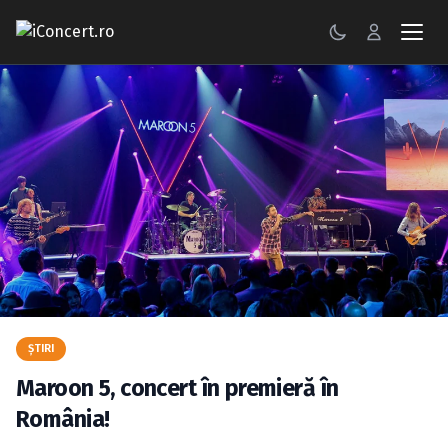
CONCERTE
FESTIVALURI
PETRECERI
ŞTIRI
RECENZII
GALERII FOTO
ŞTIRI
BILETE
Maroon 5, concert în premieră în
Autentificare
România!