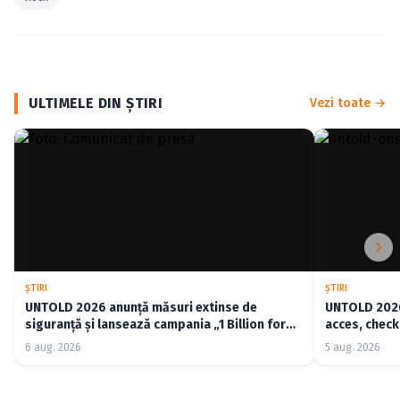
ULTIMELE DIN ŞTIRI
Vezi toate →
ŞTIRI
ŞTIRI
UNTOLD 2026 anunță măsuri extinse de
UNTOLD 2026:
siguranță și lansează campania „1 Billion for
acces, check-
Good”
6 aug. 2026
5 aug. 2026