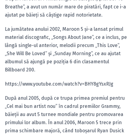
Breathe”, a avut un număr mare de piratări, fapt ce i-a
ajutat pe băieţi să câştige rapid notorietate.
La jumătatea anului 2002, Maroon 5 şi-a lansat primul
material discografic, „Songs About Jane”, ce a inclus, pe
lângă single-ul anterior, melodii precum „This Love”,
„She Will Be Loved” şi „Sunday Morning”, ce au ajutat
albumul să ajungă pe poziţia 6 din clasamentul
Billboard 200.
https://www.youtube.com/watch?v=BHY8gYsxRJg
După anul 2005, după ce trupa primea premiul pentru
„Cel mai bun artist nou” în cadrul premiilor Grammy,
băieţii au avut 5 turnee mondiale pentru promovarea
primului lor album. În anul 2006, Maroon 5 trece prin
prima schimbare majoră, când toboșarul Ryan Dusick