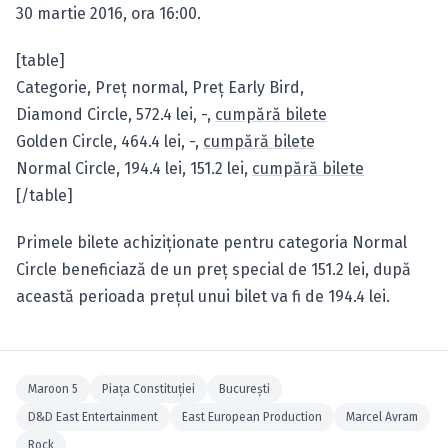
30 martie 2016, ora 16:00.
[table]
Categorie, Preţ normal, Preţ Early Bird,
Diamond Circle, 572.4 lei, -,
cumpără bilete
Golden Circle, 464.4 lei, -,
cumpără bilete
Normal Circle, 194.4 lei, 151.2 lei,
cumpără bilete
[/table]
Primele bilete achiziţionate pentru categoria Normal
Circle beneficiază de un preţ special de 151.2 lei, după
această perioada preţul unui bilet va fi de 194.4 lei.
Maroon 5
Piaţa Constituţiei
Bucureşti
D&D East Entertainment
East European Production
Marcel Avram
Rock