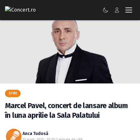
CONCERTE
FESTIVALURI
PETRECERI
ŞTIRI
RECENZII
ŞTIRI
GALERII FOTO
Marcel Pavel, concert de lansare album
BILETE
în luna aprilie la Sala Palatului
Autentificare
Anca Tudosă
13 mart. 2013 · 13:20
·
2 minute de citit