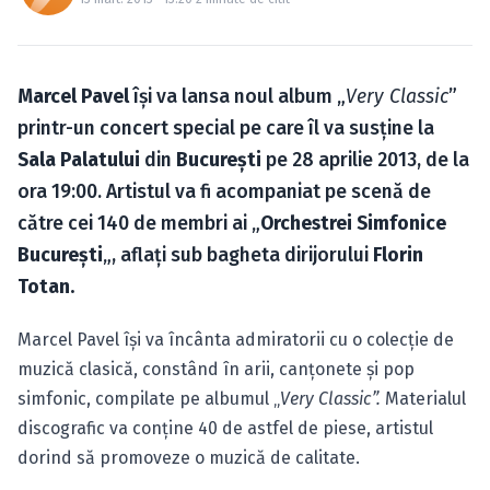
Caută în site...
Marcel Pavel
îşi va lansa noul album „
Very Classic
”
printr-un concert special pe care îl va susţine la
Sala Palatului
din
Bucureşti
pe 28 aprilie 2013, de la
ora 19:00. Artistul va fi acompaniat pe scenă de
către cei 140 de membri ai „
Orchestrei Simfonice
Bucureşti
„, aflaţi sub bagheta dirijorului
Florin
Totan.
Marcel Pavel îşi va încânta admiratorii cu o colecţie de
muzică clasică, constând în arii, canţonete şi pop
simfonic, compilate pe albumul „
Very Classic”.
Materialul
discografic va conţine 40 de astfel de piese, artistul
dorind să promoveze o muzică de calitate.