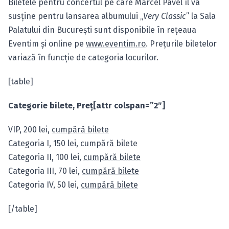
Biletele pentru concertul pe care Marcel Pavel îl va
susţine pentru lansarea albumului „
Very Classic
” la Sala
Palatului din Bucureşti sunt disponibile în reţeaua
Eventim şi online pe
www.eventim.ro
. Preţurile biletelor
variază în funcţie de categoria locurilor.
[table]
Categorie bilete, Preţ[attr colspan=”2″]
VIP, 200 lei,
cumpără bilete
Categoria I, 150 lei,
cumpără bilete
Categoria II, 100 lei,
cumpără bilete
Categoria III, 70 lei,
cumpără bilete
Categoria IV, 50 lei,
cumpără bilete
[/table]