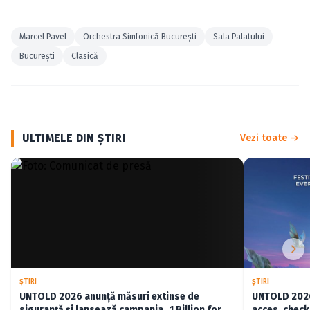
Marcel Pavel
Orchestra Simfonică Bucureşti
Sala Palatului
Bucureşti
Clasică
ULTIMELE DIN ŞTIRI
Vezi toate →
ŞTIRI
ŞTIRI
UNTOLD 2026 anunță măsuri extinse de
UNTOLD 2026:
siguranță și lansează campania „1 Billion for
acces, check-