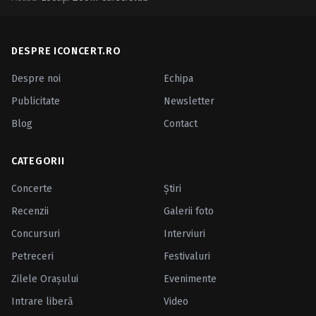
Caută în site...
DESPRE ICONCERT.RO
Despre noi
Echipa
Publicitate
Newsletter
Blog
Contact
CATEGORII
Concerte
Ştiri
Recenzii
Galerii foto
Concursuri
Interviuri
Petreceri
Festivaluri
Zilele Oraşului
Evenimente
Intrare liberă
Video