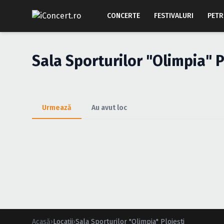
CONCERTE
FESTIVALURI
PETR
Sala Sporturilor "Olimpia" P
Urmează
Au avut loc
Acasă
›
Locații
›
Sala Sporturilor "Olimpia" Ploieşti