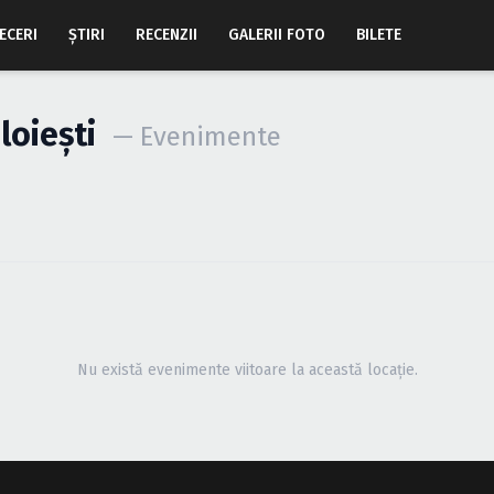
ECERI
ŞTIRI
RECENZII
GALERII FOTO
BILETE
loieşti
— Evenimente
Nu există evenimente viitoare la această locație.