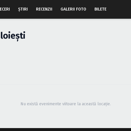
ECERI
ŞTIRI
RECENZII
GALERII FOTO
BILETE
loieşti
Nu există evenimente viitoare la această locație.