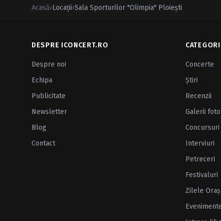
Acasă
›
Locații
›
Sala Sporturilor "Olimpia" Ploieşti
DESPRE ICONCERT.RO
CATEGORI
Despre noi
Concerte
Echipa
Ştiri
Publicitate
Recenzii
Newsletter
Galerii foto
Blog
Concursuri
Contact
Interviuri
Petreceri
Festivaluri
Zilele Oraş
Eveniment