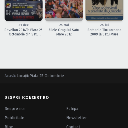
Caută în site...
ÎNCHEIAT
ÎNCHEIAT
ÎNCHEIAT
31 dec
25 mai
24 iul
Revelion 2014 în Piaţa 25
Zilele Oraşului Satu
Serbarile Timisoreana
Octombrie din Satu
Mare 2012
2009 la Satu Mare
Mare
Acasă
›
Locații
›
Piata 25 Octombrie
DESPRE ICONCERT.RO
Despre noi
Echipa
Publicitate
Newsletter
Blog
Contact