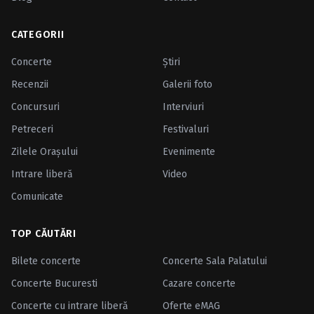
CATEGORII
Concerte
Ştiri
Recenzii
Galerii foto
Concursuri
Interviuri
Petreceri
Festivaluri
Zilele Oraşului
Evenimente
Intrare liberă
Video
Comunicate
TOP CĂUTĂRI
Bilete concerte
Concerte Sala Palatului
Concerte Bucuresti
Cazare concerte
Concerte cu intrare liberă
Oferte eMAG