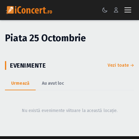
CONCERTE
Piata 25 Octombrie
FESTIVALURI
PETRECERI
EVENIMENTE
Vezi toate →
ŞTIRI
Urmează
Au avut loc
RECENZII
GALERII FOTO
Nu există evenimente viitoare la această locație.
BILETE
Autentificare