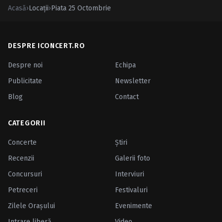
Caută în site...
Acasă
›
Locații
›
Piata 25 Octombrie
DESPRE ICONCERT.RO
Despre noi
Echipa
Publicitate
Newsletter
Blog
Contact
CATEGORII
Concerte
Ştiri
Recenzii
Galerii foto
Concursuri
Interviuri
Petreceri
Festivaluri
Zilele Oraşului
Evenimente
Intrare liberă
Video