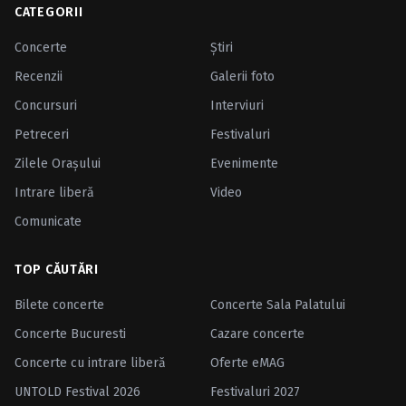
CATEGORII
Concerte
Ştiri
Recenzii
Galerii foto
Concursuri
Interviuri
Petreceri
Festivaluri
Zilele Oraşului
Evenimente
Intrare liberă
Video
Comunicate
TOP CĂUTĂRI
Bilete concerte
Concerte Sala Palatului
Concerte Bucuresti
Cazare concerte
Concerte cu intrare liberă
Oferte eMAG
UNTOLD Festival 2026
Festivaluri 2027