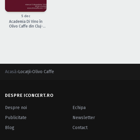
Caută în site...
ÎNCHEIAT
5 dec
Academia Di Vino în
Olivo Caffe din Cluj-
Napoca
Acasă
›
Locații
›
Olivo Caffe
DESPRE ICONCERT.RO
Despre noi
Echipa
Publicitate
Newsletter
Blog
Contact