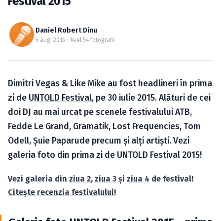
Festival 2015
Caută în site...
Daniel Robert Dinu
5 aug. 2015 · 14:41
·
54 fotografii
Dimitri Vegas & Like Mike au fost headlineri în prima
zi de
UNTOLD Festival
, pe 30 iulie 2015. Alături de cei
doi DJ au mai urcat pe scenele festivalului ATB,
Fedde Le Grand, Gramatik, Lost Frequencies, Tom
Odell, Şuie Paparude precum şi alţi artişti. Vezi
galeria foto din prima zi de UNTOLD Festival 2015!
Vezi galeria din
ziua 2
,
ziua 3
şi
ziua 4
de festival!
Citeşte recenzia festivalului!