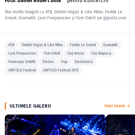
Foto: Daniel Robert Dinu
pentru iConcert.ro
Mai multe imagini cu
ATB
,
Dimitri Vegas & Like Mike
,
Fedde Le
Grand
,
Gramatik
,
Lost Frequencies
și
Tom Odell
pe
gigxels.com
.
ATB
Dimitri Vegas & Like Mike
Fedde Le Grand
Gramatik
Lost Frequencies
Tom Odell
Cluj Arena
Cluj-Napoca
Federaţia SHARE
Electro
Pop
Electronică
UNTOLD Festival
UNTOLD Festival 2015
ULTIMELE GALERII
Vezi toate →