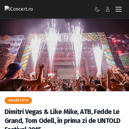
CONCERTE
FESTIVALURI
PETRECERI
ŞTIRI
RECENZII
GALERII FOTO
GALERII FOTO
BILETE
Dimitri Vegas & Like Mike, ATB, Fedde Le
Autentificare
Grand, Tom Odell, în prima zi de UNTOLD