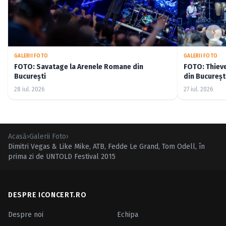
GALERII FOTO
GALERII FOTO
FOTO: Savatage la Arenele Romane din
FOTO: Thiev
București
din Bucureșt
28 iul. 2026
27 iul. 2026
Acasă
›
Galerii Foto
›
Dimitri Vegas & Like Mike, ATB, Fedde Le Grand, Tom Odell, în
prima zi de UNTOLD Festival 2015
DESPRE ICONCERT.RO
Despre noi
Echipa