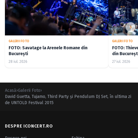
GALERII FOTO
GALERII FOTO
FOTO: Savatage la Arenele Romane din
FOTO: Thiev
București
din Bucureșt
28 iul. 2026
27 iul. 2026
Acasă
›
Galerii Foto
›
David Guetta, Tujamo, Third Party şi Pendulum DJ Set, în ultima zi
de UNTOLD Festival 2015
DESPRE ICONCERT.RO