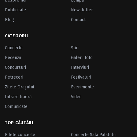
Despre noi
Echipa
Publicitate
Newsletter
Blog
Contact
CATEGORII
Concerte
Ştiri
Recenzii
Galerii foto
Concursuri
Interviuri
Petreceri
Festivaluri
Zilele Oraşului
Evenimente
Intrare liberă
Video
Comunicate
TOP CĂUTĂRI
Bilete concerte
Concerte Sala Palatului