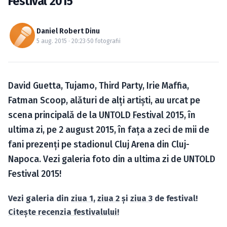
Festival 2015
Caută în site...
Daniel Robert Dinu
5 aug. 2015 · 20:23
·
50 fotografii
David Guetta, Tujamo, Third Party, Irie Maffia,
Fatman Scoop, alături de alţi artiști, au urcat pe
scena principală de la
UNTOLD Festival 2015
, în
ultima zi, pe 2 august 2015, în faţa a zeci de mii de
fani prezenţi pe stadionul Cluj Arena din Cluj-
Napoca. Vezi galeria foto din a ultima zi de UNTOLD
Festival 2015!
Vezi galeria din
ziua 1
,
ziua 2
şi
ziua 3
de festival!
Citeşte recenzia festivalului!