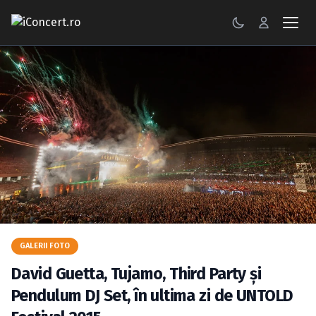
CONCERTE
FESTIVALURI
PETRECERI
ŞTIRI
RECENZII
GALERII FOTO
GALERII FOTO
BILETE
David Guetta, Tujamo, Third Party şi
Autentificare
Pendulum DJ Set, în ultima zi de UNTOLD