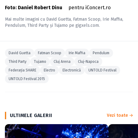
Foto: Daniel Robert Dinu
pentru iConcert.ro
Mai multe imagini cu
David Guetta
,
Fatman Scoop
,
Irie Maffia
,
Pendulum
,
Third Party
și
Tujamo
pe
gigxels.com
.
David Guetta
Fatman Scoop
Irie Maffia
Pendulum
Third Party
Tujamo
Cluj Arena
Cluj-Napoca
Federaţia SHARE
Electro
Electronică
UNTOLD Festival
UNTOLD Festival 2015
ULTIMELE GALERII
Vezi toate →