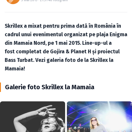
Caută în site...
Skrillex a mixat pentru prima dată în România
în
cadrul unui evenimentul organizat pe plaja Enigma
din Mamaia Nord, pe 1 mai 2015. Line-up-ul a
fost completat de Gojira & Planet H şi proiectul
Bass Turbat. Vezi galeria foto de la Skrillex la
Mamaia!
Galerie foto Skrillex la Mamaia