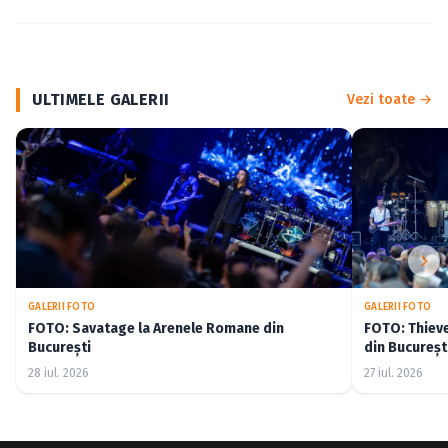
ULTIMELE GALERII
Vezi toate →
GALERII FOTO
GALERII FOTO
FOTO: Savatage la Arenele Romane din
FOTO: Thiev
București
din Bucureșt
28 iul. 2026
27 iul. 2026