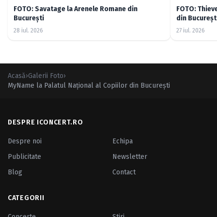
FOTO: Savatage la Arenele Romane din
FOTO: Thiev
București
din Bucureșt
28 iul. 2026
27 iul. 2026
Acasă
›
Galerii Foto
›
MyName la Palatul Naţional al Copiilor din Bucureşti
DESPRE ICONCERT.RO
Despre noi
Echipa
Publicitate
Newsletter
Blog
Contact
CATEGORII
Concerte
Ştiri