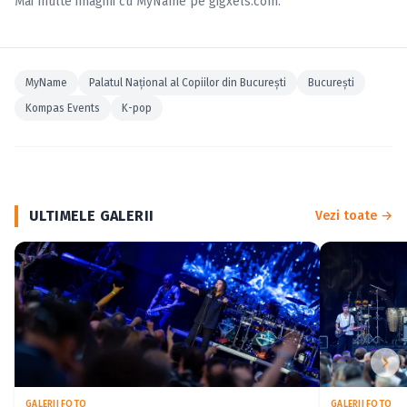
Mai multe imagini cu
MyName
pe
gigxels.com
.
MyName
Palatul Naţional al Copiilor din București
Bucureşti
Kompas Events
K-pop
ULTIMELE GALERII
Vezi toate →
GALERII FOTO
GALERII FOTO