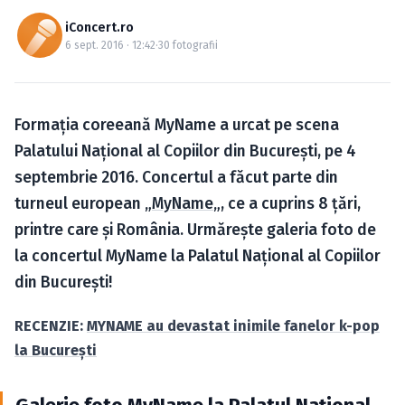
Caută în site...
iConcert.ro
6 sept. 2016 · 12:42
·
30 fotografii
Formaţia coreeană MyName a urcat pe scena
Palatului Naţional al Copiilor din Bucureşti, pe 4
septembrie 2016. Concertul a făcut parte din
turneul european „
MyName
„, ce a cuprins 8 ţări,
printre care şi România. Urmăreşte galeria foto de
la concertul MyName la Palatul Naţional al Copiilor
din Bucureşti!
RECENZIE:
MYNAME au devastat inimile fanelor k-pop
la Bucureşti