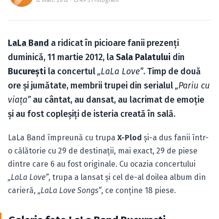
Caută în site...
LaLa Band
a ridicat în picioare fanii prezenţi
duminică, 11 martie 2012, la
Sala Palatului
din
Bucureşti
la concertul
„LaLa Love”
. Timp de două
ore şi jumătate, membrii trupei din serialul
„Pariu cu
viaţa”
au cântat, au dansat, au lacrimat de emoţie
şi au fost copleşiţi de isteria creată în sală.
LaLa Band împreună cu trupa
X-Plod
şi-a dus fanii într-
o călătorie cu 29 de destinaţii, mai exact, 29 de piese
dintre care 6 au fost originale. Cu ocazia concertului
„LaLa Love”
, trupa a lansat şi cel de-al doilea album din
carieră,
„LaLa Love Songs”
, ce conţine 18 piese.