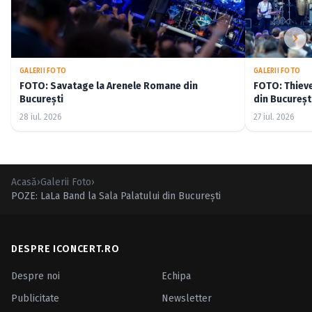
GALERII FOTO
GALERII FOTO
FOTO: Savatage la Arenele Romane din
FOTO: Thiev
București
din Bucureșt
28 iul. 2026
27 iul. 2026
Acasă
›
Galerii Foto
›
POZE: LaLa Band la Sala Palatului din Bucureşti
DESPRE ICONCERT.RO
Despre noi
Echipa
Publicitate
Newsletter