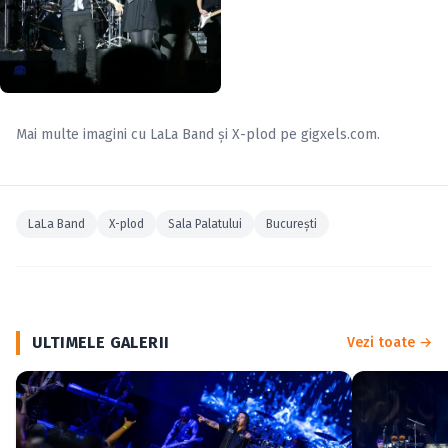
Mai multe imagini cu
LaLa Band
și
X-plod
pe
gigxels.com
.
LaLa Band
X-plod
Sala Palatului
Bucureşti
ULTIMELE GALERII
Vezi toate →