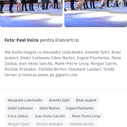
Foto: Paul Voicu
pentru iConcert.ro
Mai multe imagini cu
Alexandre Liubchenko
,
Annette Dytrt
,
Brian
Joubert
,
Dmitri Sukhanov
,
Edvin Marton
,
Evgeni Plushenko
,
Fiona
Zaldua
,
Jean-Denis Sanchis
,
Marie-Pierre Leray
,
Morgan Cipres
,
Rockne Brubaker
,
Stefania Berton
,
Stephane Lambiel
,
Tomáš
Verner
și
Vanessa James
pe
gigxels.com
.
Alexandre Liubchenko
Annette Dytrt
Brian Joubert
Dmitri Sukhanov
Edvin Marton
Evgeni Plushenko
Fiona Zaldua
Jean-Denis Sanchis
Marie-Pierre Leray
Morgan Cipres
Rockne Brubaker
Stefania Berton