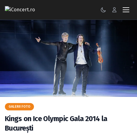
CONCERTE
FESTIVALURI
PETRECERI
ŞTIRI
RECENZII
GALERII FOTO
GALERII FOTO
BILETE
Kings on Ice Olympic Gala 2014 la
Autentificare
Bucureşti