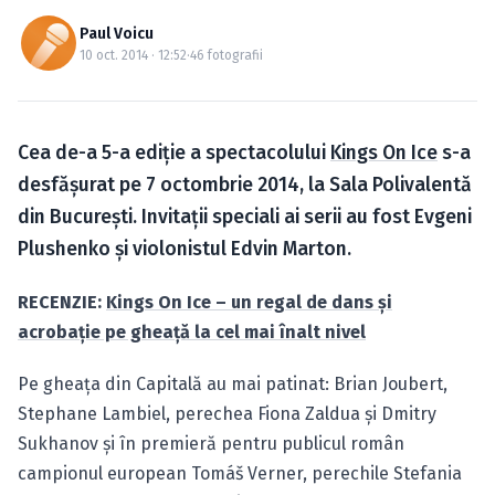
Caută în site...
Paul Voicu
10 oct. 2014 · 12:52
·
46 fotografii
Cea de-a 5-a ediţie a spectacolului
Kings On Ice
s-a
desfăşurat pe 7 octombrie 2014, la Sala Polivalentă
din Bucureşti. Invitaţii speciali ai serii au fost Evgeni
Plushenko şi violonistul Edvin Marton.
RECENZIE:
Kings On Ice – un regal de dans şi
acrobaţie pe gheaţă la cel mai înalt nivel
Pe gheaţa din Capitală au mai patinat: Brian Joubert,
Stephane Lambiel, perechea Fiona Zaldua şi Dmitry
Sukhanov şi în premieră pentru publicul român
campionul european Tomáš Verner, perechile Stefania