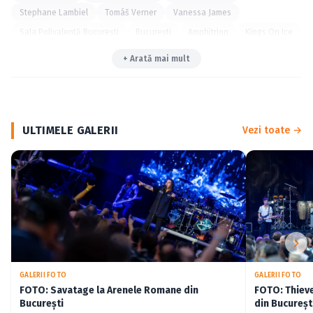
Stephane Lambiel
Tomáš Verner
Vanessa James
Sala Polivalentă Bucureşti
Bucureşti
Amphitrion
Kings On Ice
+ Arată mai mult
ULTIMELE GALERII
Vezi toate →
GALERII FOTO
GALERII FOTO
FOTO: Savatage la Arenele Romane din
FOTO: Thiev
București
din Bucureșt