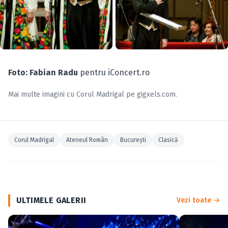
Foto: Fabian Radu
pentru iConcert.ro
Mai multe imagini cu
Corul Madrigal
pe
gigxels.com
.
Corul Madrigal
Ateneul Român
Bucureşti
Clasică
ULTIMELE GALERII
Vezi toate →