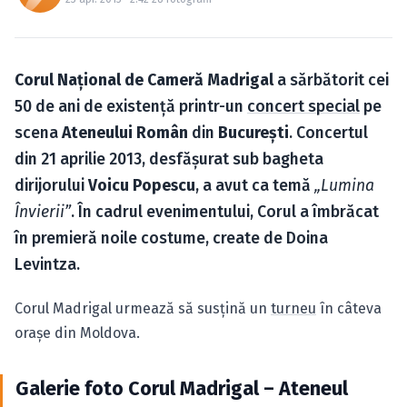
Caută în site...
Corul Naţional de Cameră Madrigal
a sărbătorit cei
50 de ani de existenţă printr-un
concert special
pe
scena
Ateneului Român
din
Bucureşti
. Concertul
din 21 aprilie 2013, desfăşurat sub bagheta
dirijorului
Voicu Popescu
, a avut ca temă
„Lumina
Învierii”
. În cadrul evenimentului, Corul a îmbrăcat
în premieră noile costume, create de Doina
Levintza.
Corul Madrigal urmează să susţină un
turneu
în câteva
oraşe din Moldova.
Galerie foto Corul Madrigal – Ateneul