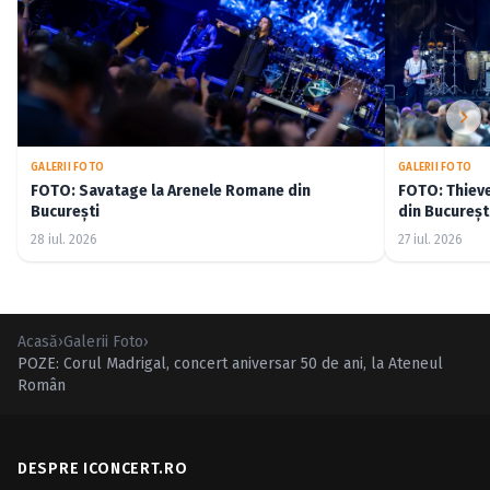
GALERII FOTO
GALERII FOTO
FOTO: Savatage la Arenele Romane din
FOTO: Thiev
București
din Bucureșt
28 iul. 2026
27 iul. 2026
Acasă
›
Galerii Foto
›
POZE: Corul Madrigal, concert aniversar 50 de ani, la Ateneul
Român
DESPRE ICONCERT.RO