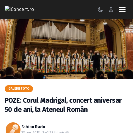
CONCERTE
FESTIVALURI
PETRECERI
ŞTIRI
RECENZII
GALERII FOTO
GALERII FOTO
POZE: Corul Madrigal, concert aniversar
BILETE
50 de ani, la Ateneul Român
Autentificare
Fabian Radu
23 apr. 2013 · 2:42
·
28 fotografii