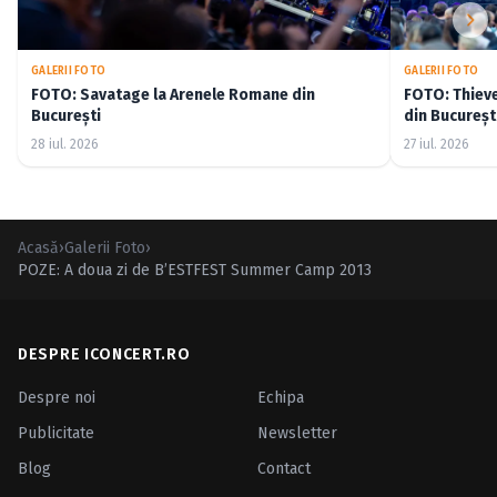
GALERII FOTO
GALERII FOTO
FOTO: Savatage la Arenele Romane din
FOTO: Thiev
București
din Bucureșt
28 iul. 2026
27 iul. 2026
Acasă
›
Galerii Foto
›
POZE: A doua zi de B’ESTFEST Summer Camp 2013
DESPRE ICONCERT.RO
Despre noi
Echipa
Publicitate
Newsletter
Blog
Contact