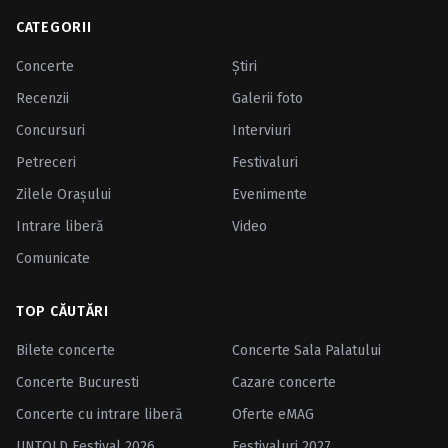
CATEGORII
Concerte
Ştiri
Recenzii
Galerii foto
Concursuri
Interviuri
Petreceri
Festivaluri
Zilele Oraşului
Evenimente
Intrare liberă
Video
Comunicate
TOP CĂUTĂRI
Bilete concerte
Concerte Sala Palatului
Concerte Bucuresti
Cazare concerte
Concerte cu intrare liberă
Oferte eMAG
UNTOLD Festival 2026
Festivaluri 2027