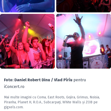
Foto: Daniel Robert Dinu / Vlad Pîrîu
pentru
iConcert.ro
Mai multe imagini cu
Coma
,
East Roots
,
Gojira
,
Grimus
,
Noisia
,
Piranha
,
Planet H
,
R.O.A.
,
Subcarpaţi
,
White Walls
și
ZOB
pe
gigxels.com
.