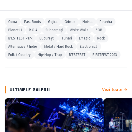
Coma
East Roots
Gojira
Grimus
Noisia
Piranha
Planet H
R.O.A.
Subcarpaţi
White Walls
ZOB
B'ESTFEST Park
Bucureşti
Tunari
Emagic
Rock
Alternative / Indie
Metal / Hard Rock
Electronică
Folk / Country
Hip-Hop / Trap
B'ESTFEST
B'ESTFEST 2013
ULTIMELE GALERII
Vezi toate →