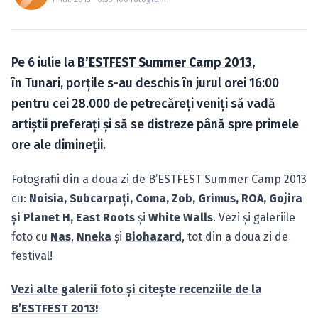
Caută în site...
Pe 6 iulie la
B’ESTFEST Summer Camp 2013
,
în Tunari, porţile s-au deschis în jurul orei 16:00
pentru cei 28.000 de petrecăreţi veniţi să vadă
artiştii preferaţi şi să se distreze până spre primele
ore ale dimineţii.
Fotografii din a doua zi de B’ESTFEST Summer Camp 2013
cu:
Noisia, Subcarpaţi, Coma, Zob, Grimus, ROA, Gojira
şi Planet H, East Roots
şi
White Walls
. Vezi şi galeriile
foto cu
Nas
,
Nneka
şi
Biohazard
, tot din a doua zi de
festival!
Vezi alte galerii foto şi citeşte recenziile de la
B’ESTFEST 2013!