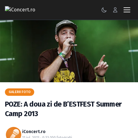
CONCERTE
FESTIVALURI
PETRECERI
ŞTIRI
RECENZII
GALERII FOTO
GALERII FOTO
POZE: A doua zi de B’ESTFEST Summer
BILETE
Camp 2013
Autentificare
iConcert.ro
11 iul. 2013 · 0:33
·
100 fotografii