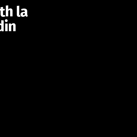
h la
din