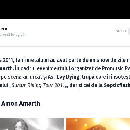
geru
SHARE
6:54
·
32 fotografii
 2011, fanii metalului au avut parte de un show de zile 
marth
. În cadrul evenimentului organizat de Promusic Ev
pe scenă au urcat şi
As I Lay Dying
, trupă care îi însoţe
ului „
Surtur Rising Tour 2011
„, dar şi cei de la
Septicfles
o Amon Amarth