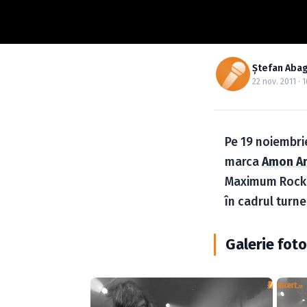
Ştefan Aba
22 nov. 2011 · 1
Pe 19 noiembrie
marca
Amon A
Maximum Rock 
în cadrul turne
Galerie fot