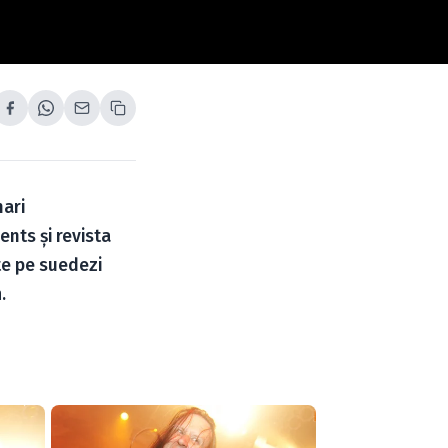
mari
ents şi revista
şte pe suedezi
h
.