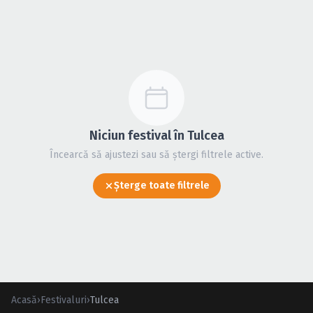
Caută în site...
Niciun festival în Tulcea
Încearcă să ajustezi sau să ștergi filtrele active.
Șterge toate filtrele
Acasă
›
Festivaluri
›
Tulcea