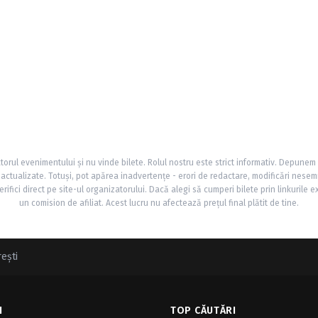
torul evenimentului și nu vinde bilete. Rolul nostru este strict informativ. Depunem
și actualizate. Totuși, pot apărea inadvertențe - erori de redactare, modificări nesem
rifici direct pe site-ul organizatorului. Dacă alegi să cumperi bilete prin linkurile e
un comision de afiliat. Acest lucru nu afectează prețul final plătit de tine.
eşti
I
TOP CĂUTĂRI