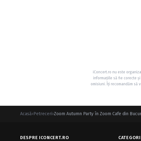
iConcert.ro nu este organiza
informațiile să fie corecte 
omisiuni. Îți recomandăm să ve
Acasă
›
Petreceri
›
Zoom Autumn Party în Zoom Cafe din Bucur
DESPRE ICONCERT.RO
CATEGORI