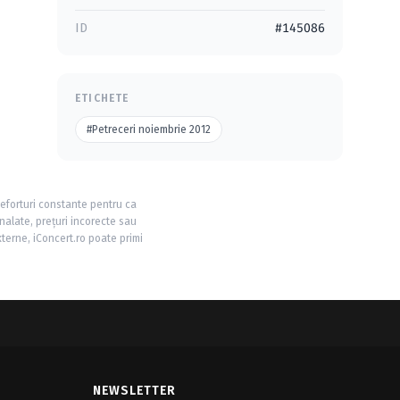
ID
#145086
ETICHETE
#Petreceri noiembrie 2012
 eforturi constante pentru ca
nalate, prețuri incorecte sau
xterne, iConcert.ro poate primi
NEWSLETTER