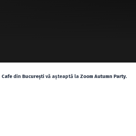
 Cafe
din
Bucureşti
vă aşteaptă la
Zoom Autumn Party
.