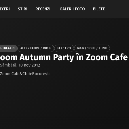
ECERI
ŞTIRI
RECENZII
GALERII FOTO
BILETE
PETRECERI
ALTERNATIVE / INDIE
ELECTRO
R&B / SOUL / FUNK
oom Autumn Party în Zoom Cafe 
Sâmbătă,
10 nov 2012
Zoom Cafe&Club
·
Bucureşti