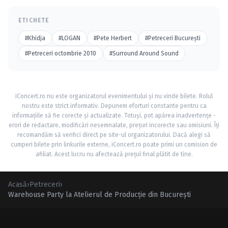
ETICHETE
#Khidja
#LOGAN
#Pete Herbert
#Petreceri Bucureşti
#Petreceri octombrie 2010
#Surround Around Sound
iConcert.ro nu este organizatorul evenimentului și nu vinde bilete. Rolul
nostru este strict informativ. Depunem eforturi constante pentru ca
informațiile să fie corecte și actualizate. Totuși, pot apărea inadvertențe -
erori de redactare, modificări nesemnalate, prețuri incorecte sau omisiuni. Îți
recomandăm să verifici direct pe site-ul organizatorului. Dacă alegi să
cumperi bilete prin linkurile externe, iConcert.ro poate primi un comision de
afiliat. Acest lucru nu afectează prețul final plătit de tine.
Acasă
›
Petreceri
›
Warehouse Party la Atelierul de Producţie din Bucureşti