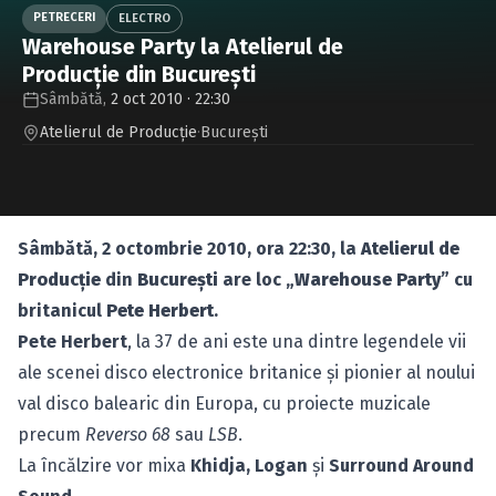
Caută în site...
PETRECERI
ELECTRO
Warehouse Party la Atelierul de
Producţie din Bucureşti
Sâmbătă,
2 oct 2010 · 22:30
Atelierul de Producţie
·
Bucureşti
Sâmbătă, 2 octombrie 2010, ora 22:30, la
Atelierul de
Producţie
din
Bucureşti
are loc „
Warehouse Party
” cu
britanicul
Pete Herbert
.
Pete Herbert
, la 37 de ani este una dintre legendele vii
ale scenei disco electronice britanice şi pionier al noului
val disco balearic din Europa, cu proiecte muzicale
precum
Reverso 68
sau
LSB
.
La încălzire vor mixa
Khidja, Logan
şi
Surround Around