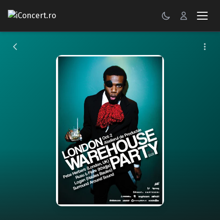
CONCERTE
FESTIVALURI
PETRECERI
ŞTIRI
RECENZII
GALERII FOTO
BILETE
Autentificare