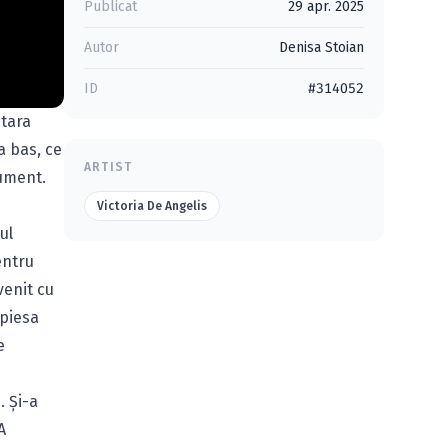
Publicat
29 apr. 2025
Autor
Denisa Stoian
ID
#314052
itara
a bas, ce
ARTIST
rument.
Victoria De Angelis
ul
entru
venit cu
 piesa
e
. Și-a
A