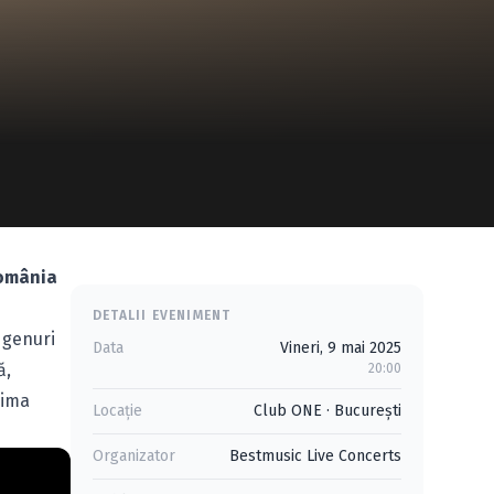
România
DETALII EVENIMENT
 genuri
Data
Vineri, 9 mai 2025
ă,
20:00
rima
Locație
Club ONE
·
Bucureşti
Organizator
Bestmusic Live Concerts