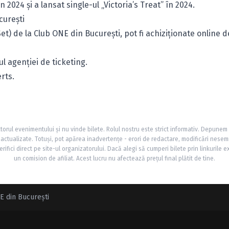
2024 și a lansat single-ul „Victoria’s Treat” în 2024.
curești
et) de la Club ONE din București, pot fi achiziționate online 
l agenției de ticketing.
rts.
torul evenimentului și nu vinde bilete. Rolul nostru este strict informativ. Depunem
și actualizate. Totuși, pot apărea inadvertențe - erori de redactare, modificări nesem
rifici direct pe site-ul organizatorului. Dacă alegi să cumperi bilete prin linkurile e
un comision de afiliat. Acest lucru nu afectează prețul final plătit de tine.
NE din București