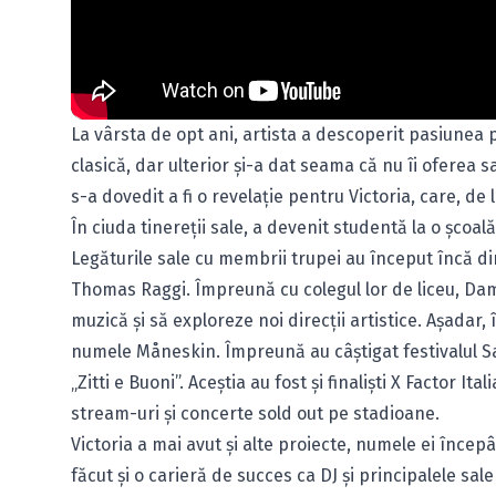
La vârsta de opt ani, artista a descoperit pasiunea
clasică, dar ulterior și-a dat seama că nu îi oferea sa
s-a dovedit a fi o revelație pentru Victoria, care, d
În ciuda tinereții sale, a devenit studentă la o școa
Legăturile sale cu membrii trupei au început încă din
Thomas Raggi. Împreună cu colegul lor de liceu, Da
muzică și să exploreze noi direcții artistice. Așadar,
numele Måneskin. Împreună au câștigat festivalul San
„Zitti e Buoni”. Aceștia au fost și finaliști X Factor 
stream-uri și concerte sold out pe stadioane.
Victoria a mai avut și alte proiecte, numele ei încep
făcut și o carieră de succes ca DJ și principalele sal