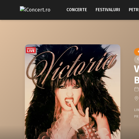
CONCERTE
FESTIVALURI
PETR
V
B
LI
PR