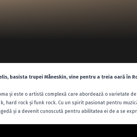
gelis, basista trupei Måneskin, vine pentru a treia oară în 
 Roma și este o artistă complexă care abordează o varietate de
ck, hard rock și funk rock. Cu un spirit pasionat pentru muzic
fragedă și a devenit cunoscută pentru abilitatea ei de a se exp