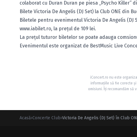
colaborat cu Duran Duran pe piesa „Psycho Killer” din 
Bilete Victoria De Angelis (DJ Set) la Club ONE din Bu
Biletele pentru evenimentul Victoria De Angelis (DJ S
www.iabilet.ro
, la prețul de 109 lei.
La prețul tuturor biletelor se poate adauga comsionu
Evenimentul este organizat de BestMusic Live Conce
iConcert.ro nu este organiza
informațiile să fie corecte 
omisiuni. Îți recomandăm să ve
Acasă
›
Concerte Club
›
Victoria De Angelis (DJ Set) în Club O