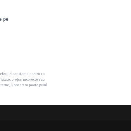
de pe
 eforturi constante pentru ca
nalate, prețuri incorecte sau
xterne, iConcert.ro poate primi