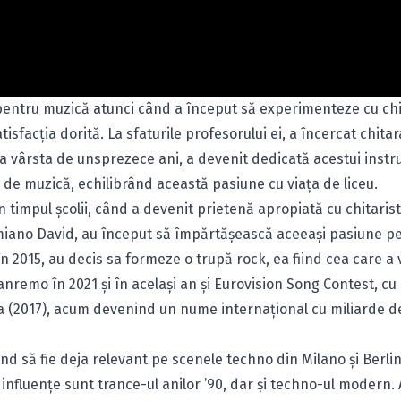
 pentru muzică atunci când a început să experimenteze cu ch
tisfacția dorită. La sfaturile profesorului ei, a încercat chitar
e la vârsta de unsprezece ani, a devenit dedicată acestui inst
lă de muzică, echilibrând această pasiune cu viața de liceu.
 timpul școlii, când a devenit prietenă apropiată cu chitarist
miano David, au început să împărtășească aceeași pasiune p
 în 2015, au decis sa formeze o trupă rock, ea fiind cea care a 
remo în 2021 și în același an și Eurovision Song Contest, cu
Italia (2017), acum devenind un nume internațional cu miliarde d
ând să fie deja relevant pe scenele techno din Milano și Berlin
e influențe sunt trance-ul anilor ’90, dar și techno-ul modern. 