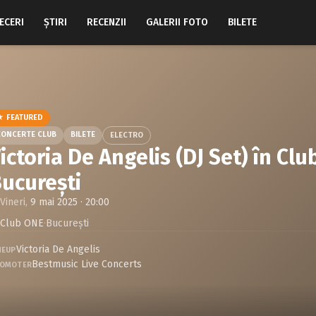
ECERI
ŞTIRI
RECENZII
GALERII FOTO
BILETE
★ FEATURED
CONCERTE CLUB
BILETE
ELECTRO
ictoria De Angelis (DJ Set) în Cl
ucurești
Vineri,
9 mai 2025 · 20:00
Club ONE
·
Bucureşti
Victoria De Angelis
NEUP
Bestmusic Live Concerts
OMOTER