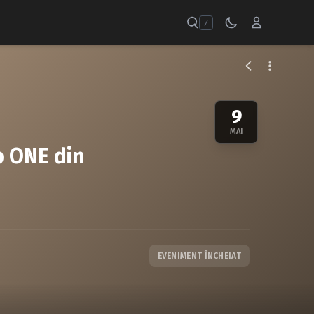
/
9
MAI
ub ONE din
EVENIMENT ÎNCHEIAT