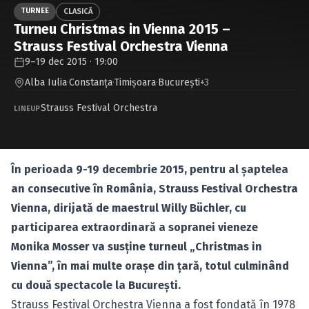
Caută în site...
TURNEE
CLASICĂ
Turneu Christmas in Vienna 2015 –
Strauss Festival Orchestra Vienna
9–19 dec 2015 · 19:00
Alba Iulia
·
Constanţa
·
Timişoara
·
Bucureşti
+3
Strauss Festival Orchestra
LINEUP
În perioada 9-19 decembrie 2015, pentru al şaptelea
an consecutive în România, Strauss Festival Orchestra
Vienna, dirijată de maestrul Willy Büchler, cu
participarea extraordinară a sopranei vieneze
Monika Mosser va susţine turneul „Christmas in
Vienna”, în mai multe oraşe din ţară, totul culminând
cu două spectacole la Bucureşti.
Strauss Festival Orchestra Vienna a fost fondată în 1978