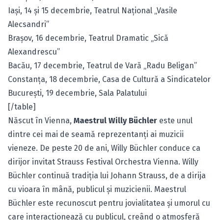
Iaşi, 14 şi 15 decembrie, Teatrul Naţional „Vasile
Alecsandri”
Braşov, 16 decembrie, Teatrul Dramatic „Sică
Alexandrescu”
Bacău, 17 decembrie, Teatrul de Vară „Radu Beligan”
Constanţa, 18 decembrie, Casa de Cultură a Sindicatelor
Bucureşti, 19 decembrie, Sala Palatului
[/table]
Născut în Vienna,
Maestrul Willy Büchler
este unul
dintre cei mai de seamă reprezentanţi ai muzicii
vieneze. De peste 20 de ani, Willy Büchler conduce ca
dirijor invitat Strauss Festival Orchestra Vienna. Willy
Büchler continuă tradiţia lui Johann Strauss, de a dirija
cu vioara în mână, publicul şi muzicienii. Maestrul
Büchler este recunoscut pentru jovialitatea şi umorul cu
care interacţionează cu publicul, creând o atmosferă