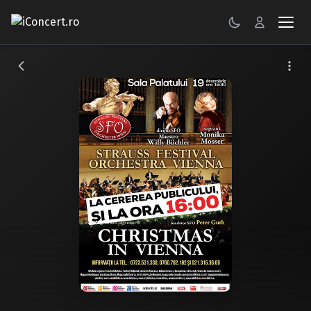
CONCERTE
FESTIVALURI
PETRECERI
ŞTIRI
RECENZII
GALERII FOTO
BILETE
Autentificare