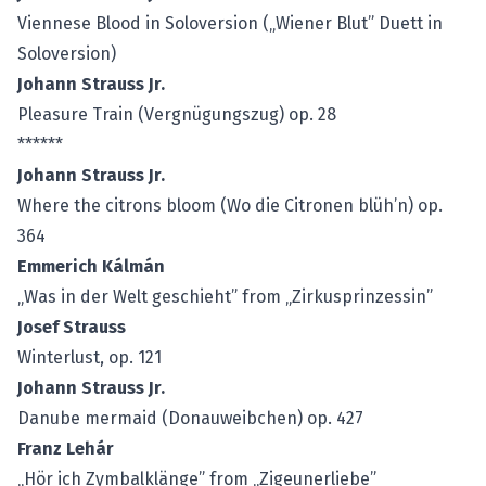
Viennese Blood in Soloversion („Wiener Blut” Duett in
Soloversion)
Johann Strauss Jr.
Pleasure Train (Vergnügungszug) op. 28
******
Johann Strauss Jr.
Where the citrons bloom (Wo die Citronen blüh’n) op.
364
Emmerich Kálmán
„Was in der Welt geschieht” from „Zirkusprinzessin”
Josef Strauss
Winterlust, op. 121
Johann Strauss Jr.
Danube mermaid (Donauweibchen) op. 427
Franz Lehár
„Hör ich Zymbalklänge” from „Zigeunerliebe”