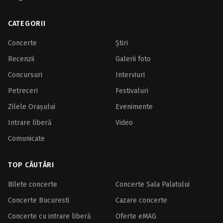
CATEGORII
Concerte
Ştiri
Recenzii
Galerii foto
Concursuri
Interviuri
Petreceri
Festivaluri
Zilele Oraşului
Evenimente
Intrare liberă
Video
Comunicate
TOP CĂUTĂRI
Bilete concerte
Concerte Sala Palatului
Concerte Bucuresti
Cazare concerte
Concerte cu intrare liberă
Oferte eMAG