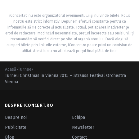
iConcert.ro nu este organizatorul evenimentului și nu vinde bilete. Rolul
nostru este strict informativ. Depunem eforturi constante pentru ca
informațiile să fie corecte și actualizate. Totuși, pot apărea inadvertențe -
erori de redactare, modificări nesemnalate, prețuri incorecte sau omisiuni. Îți
recomandăm să verifici direct pe site-ul organizatorului. Dacă alegi să
cumperi bilete prin linkurile externe, iConcert.ro poate primi un comision de
afiliat. Acest lucru nu afectează prețul final plătit de tine.
Acasă
›
Turnee
›
Turneu Christmas in Vienna 2015 – Strauss Festival Orchestra
Vienna
DESPRE ICONCERT.RO
Despre noi
Echipa
Publicitate
Newsletter
Blog
Contact