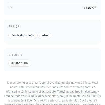
ID
#145923
ARTIȘTI
Cristi Minculescu
Lotus
ETICHETE
#Turnee 2012
iConcert.ro nu este organizatorul evenimentului și nu vinde bilete. Rolul
nostru este strict informativ. Depunem eforturi constante pentru ca
informațiile să fie corecte și actualizate. Totuși, pot apărea inadvertențe -
erori de redactare, modificări nesemnalate, prețuri incorecte sau omisiuni. Îți
recomandăm să verifici direct pe site-ul organizatorului. Dacă alegi să