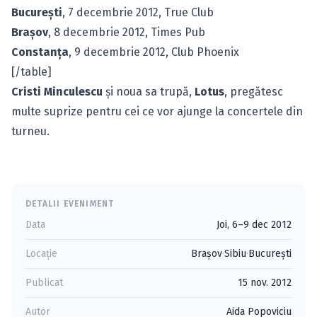
Bucureşti
, 7 decembrie 2012, True Club
Braşov
, 8 decembrie 2012, Times Pub
Constanţa
, 9 decembrie 2012, Club Phoenix
[/table]
Cristi Minculescu
şi noua sa trupă,
Lotus
, pregătesc
multe suprize pentru cei ce vor ajunge la concertele din
turneu.
DETALII EVENIMENT
Data
Joi, 6–9 dec 2012
Locație
Braşov
·
Sibiu
·
Bucureşti
Publicat
15 nov. 2012
Autor
Aida Popoviciu