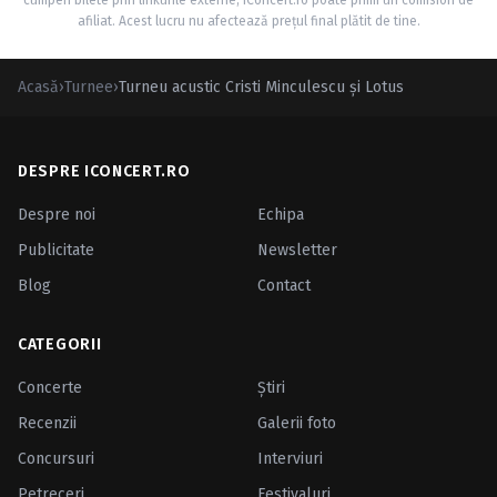
cumperi bilete prin linkurile externe, iConcert.ro poate primi un comision de
afiliat. Acest lucru nu afectează prețul final plătit de tine.
Acasă
›
Turnee
›
Turneu acustic Cristi Minculescu şi Lotus
DESPRE ICONCERT.RO
Despre noi
Echipa
Publicitate
Newsletter
Blog
Contact
CATEGORII
Concerte
Ştiri
Recenzii
Galerii foto
Concursuri
Interviuri
Petreceri
Festivaluri