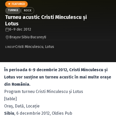
Caută în site...
★ FEATURED
TURNEE
ROCK
Turneu acustic Cristi Minculescu şi
Lotus
6–9 dec 2012
Braşov
·
Sibiu
·
Bucureşti
Cristi Minculescu
,
Lotus
LINEUP
În perioada 6-9 decembrie 2012,
Cristi Minculescu
şi
Lotus
vor susţine un turneu acustic în mai multe oraşe
din
România
.
Program turneu Cristi Minculescu şi Lotus
[table]
Oraş, Dată, Locaţie
Sibiu
, 6 decembrie 2012, Oldies Pub