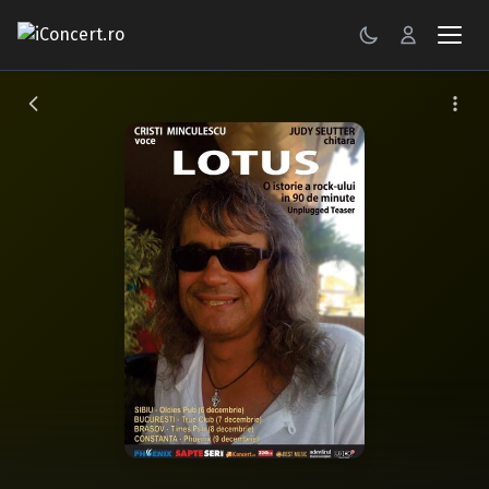
CONCERTE
FESTIVALURI
PETRECERI
ŞTIRI
RECENZII
GALERII FOTO
BILETE
Autentificare