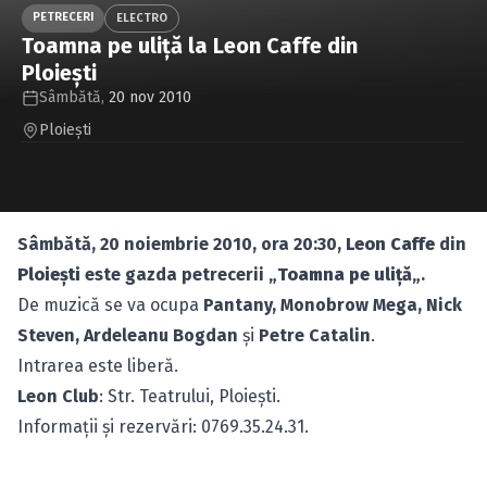
Caută în site...
PETRECERI
ELECTRO
Toamna pe uliţă la Leon Caffe din
Ploieşti
Sâmbătă,
20 nov 2010
Ploieşti
Sâmbătă, 20 noiembrie 2010, ora 20:30,
Leon Caffe
din
Ploieşti
este gazda petrecerii „
Toamna pe uliţă
„.
De muzică se va ocupa
Pantany, Monobrow Mega, Nick
Steven, Ardeleanu Bogdan
şi
Petre Catalin
.
Intrarea este liberă.
Leon Club
: Str. Teatrului, Ploieşti.
Informaţii şi rezervări: 0769.35.24.31.