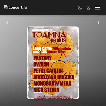
CONCERTE
FESTIVALURI
PETRECERI
ŞTIRI
RECENZII
GALERII FOTO
BILETE
Autentificare