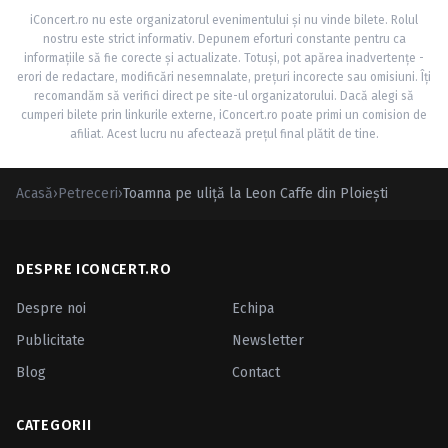
iConcert.ro nu este organizatorul evenimentului și nu vinde bilete. Rolul
nostru este strict informativ. Depunem eforturi constante pentru ca
informațiile să fie corecte și actualizate. Totuși, pot apărea inadvertențe -
erori de redactare, modificări nesemnalate, prețuri incorecte sau omisiuni. Îți
recomandăm să verifici direct pe site-ul organizatorului. Dacă alegi să
cumperi bilete prin linkurile externe, iConcert.ro poate primi un comision de
afiliat. Acest lucru nu afectează prețul final plătit de tine.
Acasă
›
Petreceri
›
Toamna pe uliţă la Leon Caffe din Ploieşti
DESPRE ICONCERT.RO
Despre noi
Echipa
Publicitate
Newsletter
Blog
Contact
CATEGORII