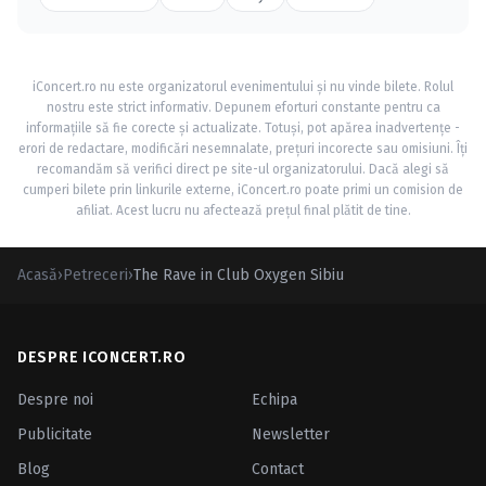
iConcert.ro nu este organizatorul evenimentului și nu vinde bilete. Rolul
nostru este strict informativ. Depunem eforturi constante pentru ca
informațiile să fie corecte și actualizate. Totuși, pot apărea inadvertențe -
erori de redactare, modificări nesemnalate, prețuri incorecte sau omisiuni. Îți
recomandăm să verifici direct pe site-ul organizatorului. Dacă alegi să
cumperi bilete prin linkurile externe, iConcert.ro poate primi un comision de
afiliat. Acest lucru nu afectează prețul final plătit de tine.
Acasă
›
Petreceri
›
The Rave in Club Oxygen Sibiu
DESPRE ICONCERT.RO
Despre noi
Echipa
Publicitate
Newsletter
Blog
Contact