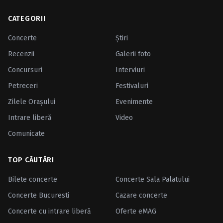
CATEGORII
Concerte
Ştiri
Recenzii
Galerii foto
Concursuri
Interviuri
Petreceri
Festivaluri
Zilele Oraşului
Evenimente
Intrare liberă
Video
Comunicate
TOP CĂUTĂRI
Bilete concerte
Concerte Sala Palatului
Concerte Bucuresti
Cazare concerte
Concerte cu intrare liberă
Oferte eMAG