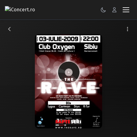
CONCERTE
FESTIVALURI
PETRECERI
ŞTIRI
RECENZII
GALERII FOTO
BILETE
Autentificare