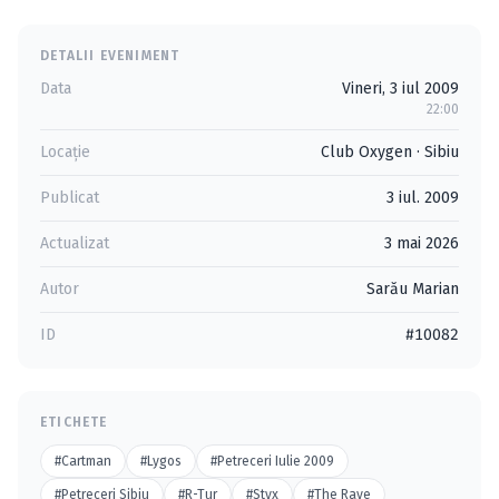
DETALII EVENIMENT
Data
Vineri, 3 iul 2009
22:00
Locație
Club Oxygen
·
Sibiu
Publicat
3 iul. 2009
Actualizat
3 mai 2026
Autor
Sarău Marian
ID
#10082
ETICHETE
#Cartman
#Lygos
#Petreceri Iulie 2009
#Petreceri Sibiu
#R-Tur
#Styx
#The Rave