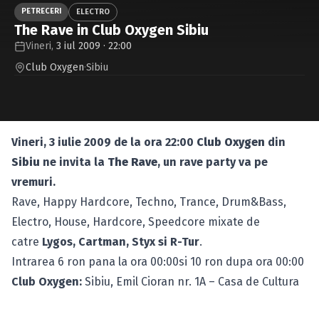
Caută în site...
PETRECERI
ELECTRO
The Rave in Club Oxygen Sibiu
Vineri,
3 iul 2009 · 22:00
Club Oxygen
·
Sibiu
Vineri, 3 iulie 2009 de la ora 22:00
Club Oxygen
din
Sibiu
ne invita la
The Rave
, un rave party va pe
vremuri.
Rave, Happy Hardcore, Techno, Trance, Drum&Bass,
Electro, House, Hardcore, Speedcore mixate de
catre
Lygos, Cartman, Styx si R-Tur
.
Intrarea 6 ron pana la ora 00:00si 10 ron dupa ora 00:00
Club Oxygen:
Sibiu, Emil Cioran nr. 1A – Casa de Cultura