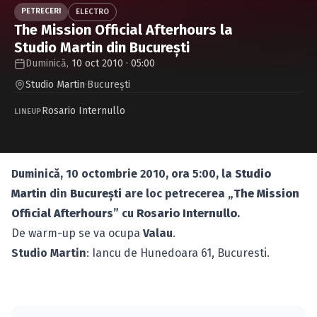
Caută în site...
PETRECERI
ELECTRO
The Mission Official Afterhours la
Studio Martin din Bucureşti
Duminică,
10 oct 2010 · 05:00
Studio Martin
·
Bucureşti
Rosario Internullo
LINEUP
Duminică, 10 octombrie 2010, ora 5:00, la
Studio
Martin
din
Bucureşti
are loc petrecerea „
The Mission
Official Afterhours
” cu
Rosario Internullo
.
De warm-up se va ocupa
Valau
.
Studio Martin
: Iancu de Hunedoara 61, Bucuresti.