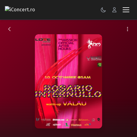
CONCERTE
FESTIVALURI
PETRECERI
ŞTIRI
RECENZII
GALERII FOTO
BILETE
Autentificare