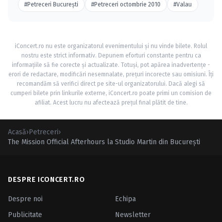
#Petreceri Bucureşti
#Petreceri octombrie 2010
#Valau
iConcert.ro nu este organizatorul evenimentului și nu vinde bilete. Rolul
nostru este strict informativ. Depunem eforturi constante pentru ca
informațiile să fie corecte și actualizate. Totuși, pot apărea inadvertențe -
erori de redactare, modificări nesemnalate, prețuri incorecte sau omisiuni. Îți
recomandăm să verifici direct pe site-ul organizatorului. Dacă alegi să
cumperi bilete prin linkurile externe, iConcert.ro poate primi un comision de
afiliat. Acest lucru nu afectează prețul final plătit de tine.
Acasă
›
Petreceri
›
The Mission Official Afterhours la Studio Martin din Bucureşti
DESPRE ICONCERT.RO
Despre noi
Echipa
Publicitate
Newsletter