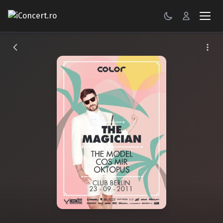
CONCERTE
FESTIVALURI
PETRECERI
ŞTIRI
RECENZII
GALERII FOTO
BILETE
Autentificare