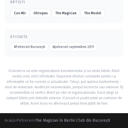
ARTIȘTI
Cos Mir
Oktopus
The Magician
The Model
ETICHETE
#Petreceri Bucureşti
#petreceri septembrie 2011
iConcert.ro nu este organizatorul evenimentului și nu vinde bilete. Rolul
nostru este strict informativ. Depunem eforturi constante pentru ca
informațiile să fie corecte și actualizate. Totuși, pot apărea inadvertențe -
erori de redactare, modificări nesemnalate, prețuri incorecte sau omisiuni. Îți
recomandăm să verifici direct pe site-ul organizatorului. Dacă alegi să
cumperi bilete prin linkurile externe, iConcert.ro poate primi un comision de
afiliat. Acest lucru nu afectează prețul final plătit de tine.
Acasă
›
Petreceri
›
The Magician în Berlin Club din Bucureşti