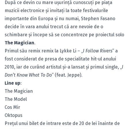
După ce devin cu mare uşurinţă cunoscuţi pe piaţa
muzicii electronice şi invitați la toate festivalurile
importante din Europa şi nu numai, Stephen Fasano
decide în vara anului trecut că are nevoie de o
schimbare şi începe să se concentreze pe proiectul solo
The Magician
.
Primul său remix remix la Lykke Li – „
I Follow Rivers
” a
fost considerat de presa de specialitate hit-ul anului
2010, iar de curând artistul şi-a lansat şi primul single, „
I
Don’t Know What To Do
” (feat. Jeppe).
Line up
:
The Magician
The Model
Cos Mir
Oktopus
Preţul unui bilet de intrare este de 20 de lei înainte de