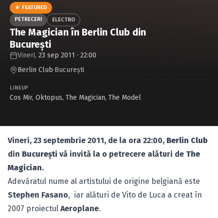
Caută în site...
★ FEATURED
PETRECERI
ELECTRO
The Magician în Berlin Club din
Bucureşti
Vineri,
23 sep 2011 · 22:00
Berlin Club
·
Bucureşti
LINEUP
Cos Mir
,
Oktopus
,
The Magician
,
The Model
Vineri, 23 septembrie 2011, de la ora 22:00,
Berlin Club
din
Bucureşti
vă invită la o petrecere alături de
The
Magician
.
Adevăratul nume al artistului de origine belgiană este
Stephen Fasano
, iar alături de Vito de Luca a creat în
2007 proiectul
Aeroplane
.