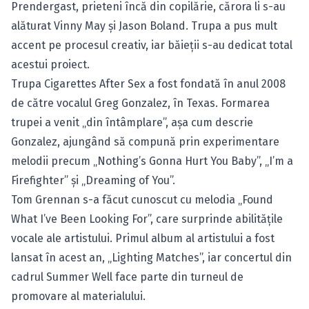
Prendergast, prieteni încă din copilărie, cărora li s-au
alăturat Vinny May şi Jason Boland. Trupa a pus mult
accent pe procesul creativ, iar băieţii s-au dedicat total
acestui proiect.
Trupa Cigarettes After Sex a fost fondată în anul 2008
de către vocalul Greg Gonzalez, în Texas. Formarea
trupei a venit „din întâmplare”, aşa cum descrie
Gonzalez, ajungând să compună prin experimentare
melodii precum „Nothing’s Gonna Hurt You Baby”, „I’m a
Firefighter” şi „Dreaming of You”.
Tom Grennan s-a făcut cunoscut cu melodia „Found
What I’ve Been Looking For”, care surprinde abilităţile
vocale ale artistului. Primul album al artistului a fost
lansat în acest an, „Lighting Matches”, iar concertul din
cadrul Summer Well face parte din turneul de
promovare al materialului.