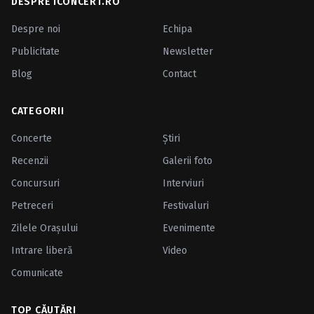
DESPRE ICONCERT.RO
Despre noi
Echipa
Publicitate
Newsletter
Blog
Contact
CATEGORII
Concerte
Ştiri
Recenzii
Galerii foto
Concursuri
Interviuri
Petreceri
Festivaluri
Zilele Oraşului
Evenimente
Intrare liberă
Video
Comunicate
TOP CĂUTĂRI