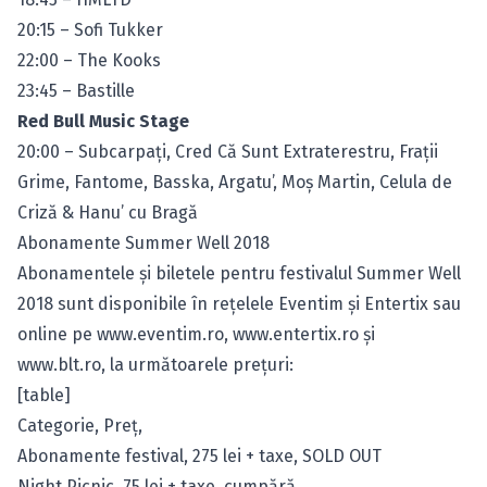
20:15 – Sofi Tukker
22:00 – The Kooks
23:45 – Bastille
Red Bull Music Stage
20:00 – Subcarpaţi, Cred Că Sunt Extraterestru, Fraţii
Grime, Fantome, Basska, Argatu’, Moş Martin, Celula de
Criză & Hanu’ cu Bragă
Abonamente Summer Well 2018
Abonamentele şi biletele pentru festivalul Summer Well
2018 sunt disponibile în reţelele Eventim şi Entertix sau
online pe
www.eventim.ro
,
www.entertix.ro
şi
www.blt.ro
, la următoarele prețuri:
[table]
Categorie, Preț,
Abonamente festival, 275 lei + taxe, SOLD OUT
Night Picnic, 75 lei + taxe,
cumpără