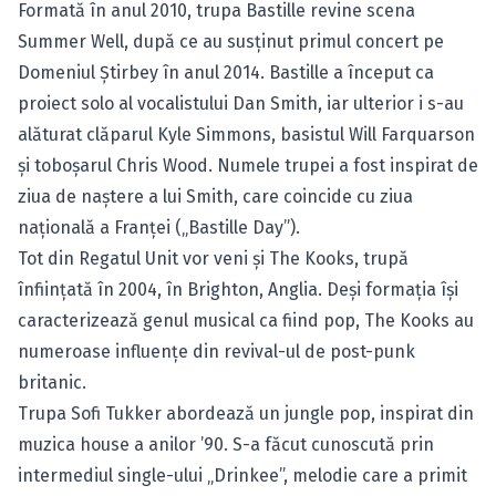
Formată în anul 2010, trupa Bastille revine scena
Summer Well, după ce au susţinut primul concert pe
Domeniul Ştirbey în anul 2014. Bastille a început ca
proiect solo al vocalistului Dan Smith, iar ulterior i s-au
alăturat clăparul Kyle Simmons, basistul Will Farquarson
şi toboşarul Chris Wood. Numele trupei a fost inspirat de
ziua de naştere a lui Smith, care coincide cu ziua
naţională a Franţei („Bastille Day”).
Tot din Regatul Unit vor veni și The Kooks, trupă
înfiinţată în 2004, în Brighton, Anglia. Deşi formaţia îşi
caracterizează genul musical ca fiind pop, The Kooks au
numeroase influenţe din revival-ul de post-punk
britanic.
Trupa Sofi Tukker abordează un jungle pop, inspirat din
muzica house a anilor ’90. S-a făcut cunoscută prin
intermediul single-ului „Drinkee”, melodie care a primit