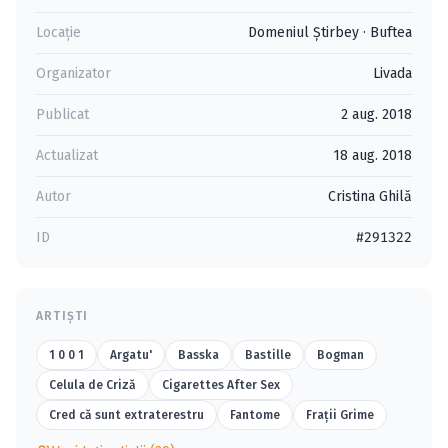
Locație
Domeniul Ştirbey
·
Buftea
Organizator
Livada
Publicat
2 aug. 2018
Actualizat
18 aug. 2018
Autor
Cristina Ghilă
ID
#291322
ARTIȘTI
1 0 0 1
Argatu'
Basska
Bastille
Bogman
Celula de Criză
Cigarettes After Sex
Cred că sunt extraterestru
Fantome
Fraţii Grime