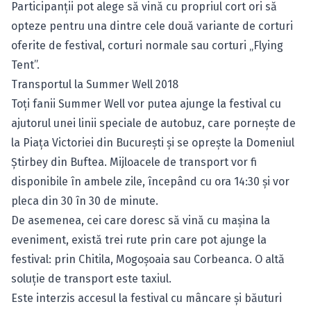
Participanții pot alege să vină cu propriul cort ori să
opteze pentru una dintre cele două variante de corturi
oferite de festival, corturi normale sau corturi „Flying
Tent”.
Transportul la Summer Well 2018
Toţi fanii Summer Well vor putea ajunge la festival cu
ajutorul unei linii speciale de autobuz, care porneşte de
la Piaţa Victoriei din Bucureşti şi se opreşte la Domeniul
Ştirbey din Buftea. Mijloacele de transport vor fi
disponibile în ambele zile, începând cu ora 14:30 şi vor
pleca din 30 în 30 de minute.
De asemenea, cei care doresc să vină cu maşina la
eveniment, există trei rute prin care pot ajunge la
festival: prin Chitila, Mogoşoaia sau Corbeanca. O altă
soluţie de transport este taxiul.
Este interzis accesul la festival cu mâncare şi băuturi