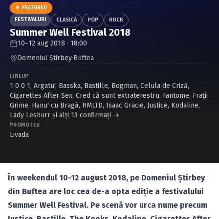
Caută în site...
★ FEATURED
FESTIVALURI
CLASICĂ
POP
ROCK
Summer Well Festival 2018
10–12 aug 2018 · 18:00
Domeniul Ştirbey
·
Buftea
LINEUP
1 0 0 1
,
Argatu'
,
Basska
,
Bastille
,
Bogman
,
Celula de Criză
,
Cigarettes After Sex
,
Cred că sunt extraterestru
,
Fantome
,
Fraţii
Grime
,
Hanu' cu Bragă
,
HMLTD
,
Isaac Gracie
,
Justice
,
Kodaline
,
Lady Leshurr
și alți 13 confirmați →
PROMOTER
Livada
În weekendul 10-12 august 2018, pe Domeniul Ştirbey
din Buftea are loc cea de-a opta ediţie a festivalului
Summer Well Festival. Pe scenă vor urca nume precum
Justice, Bastille, The Kooks, Kodaline, Cigarettes After