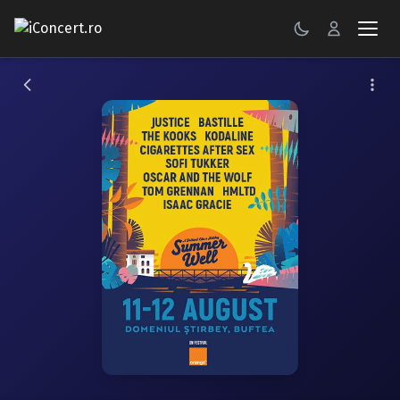
CONCERTE
FESTIVALURI
PETRECERI
ŞTIRI
RECENZII
GALERII FOTO
BILETE
Autentificare