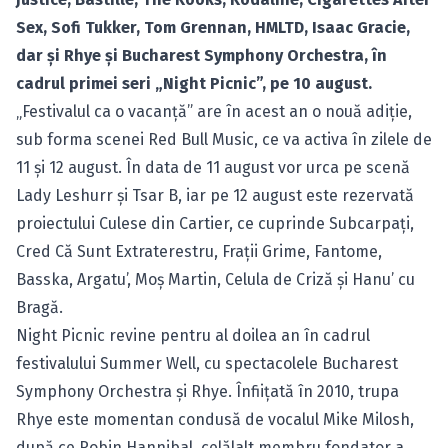
Sex, Sofi Tukker, Tom Grennan, HMLTD, Isaac Gracie,
dar şi Rhye şi Bucharest Symphony Orchestra, în
cadrul primei seri „Night Picnic”, pe 10 august.
„Festivalul ca o vacanță” are în acest an o nouă adiție,
sub forma scenei Red Bull Music, ce va activa în zilele de
11 și 12 august. În data de 11 august vor urca pe scenă
Lady Leshurr și Tsar B, iar pe 12 august este rezervată
proiectului Culese din Cartier, ce cuprinde Subcarpați,
Cred Că Sunt Extraterestru, Frații Grime, Fantome,
Basska, Argatu’, Moș Martin, Celula de Criză și Hanu’ cu
Bragă.
Night Picnic revine pentru al doilea an în cadrul
festivalului Summer Well, cu spectacolele Bucharest
Symphony Orchestra și Rhye. Înfiițată în 2010, trupa
Rhye este momentan condusă de vocalul Mike Milosh,
după ce Robin Hannibal, celălalt membru fondator a