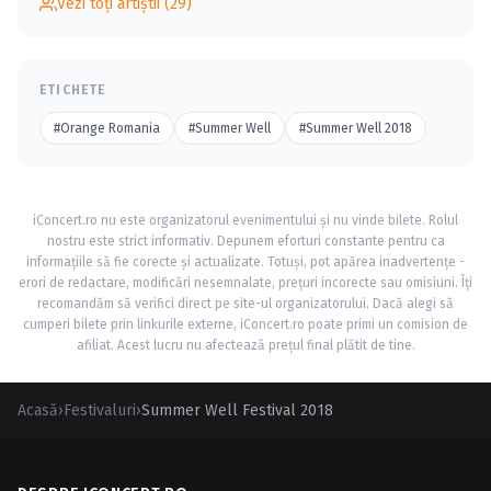
Vezi toți artiștii (29)
ETICHETE
#Orange Romania
#Summer Well
#Summer Well 2018
iConcert.ro nu este organizatorul evenimentului și nu vinde bilete. Rolul
nostru este strict informativ. Depunem eforturi constante pentru ca
informațiile să fie corecte și actualizate. Totuși, pot apărea inadvertențe -
erori de redactare, modificări nesemnalate, prețuri incorecte sau omisiuni. Îți
recomandăm să verifici direct pe site-ul organizatorului. Dacă alegi să
cumperi bilete prin linkurile externe, iConcert.ro poate primi un comision de
afiliat. Acest lucru nu afectează prețul final plătit de tine.
Acasă
›
Festivaluri
›
Summer Well Festival 2018