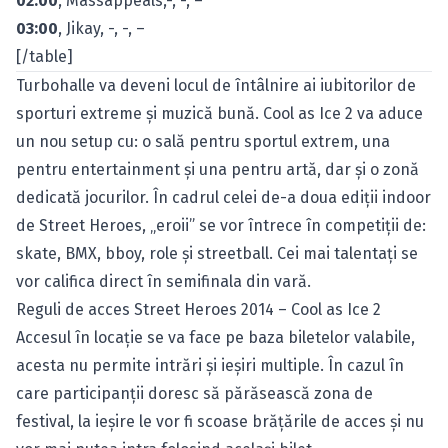
02:00
, Massappeals,-, -, –
03:00
, Jikay, -, -, –
[/table]
Turbohalle va deveni locul de întâlnire ai iubitorilor de
sporturi extreme şi muzică bună. Cool as Ice 2 va aduce
un nou setup cu: o sală pentru sportul extrem, una
pentru entertainment şi una pentru artă, dar şi o zonă
dedicată jocurilor. În cadrul celei de-a doua ediţii indoor
de Street Heroes, „eroii” se vor întrece în competiţii de:
skate, BMX, bboy, role şi streetball. Cei mai talentaţi se
vor califica direct în semifinala din vară.
Reguli de acces Street Heroes 2014 – Cool as Ice 2
Accesul în locaţie se va face pe baza biletelor valabile,
acesta nu permite intrări şi ieşiri multiple. În cazul în
care participanţii doresc să părăsească zona de
festival, la ieşire le vor fi scoase brăţările de acces şi nu