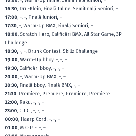
16:00
, -, Warm-Up Inline, Semifinală Juniori, –
16:30
, Dru-Klein, Finală Inline, Semifinală Seniori, –
17:00
, -, -, Finală Juniori, –
17:30
, -, Warm-Up BMX, Finală Seniori, –
18:00
, Scratch Hero, Calificări BMX, All Star Game, 3P
Challenge
18:30
, -, -, Drunk Contest, Skillz Challenge
19:00
, Warm-Up bboy, -, -, –
19:30
, Calificări bboy, -, -, –
20:00
, -, Warm-Up BMX, -, –
20:30
, Finală bboy, Finală BMX, -, –
21:30
, Premiere, Premiere, Premiere, Premiere
22:00
, Raku, -, -, –
23:00
, C.T.C., -, -, –
00:00
, Haarp Cord, -, -, –
01:00
, M.O.P. -, -, –