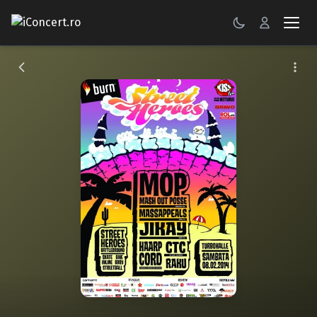
CONCERTE
FESTIVALURI
PETRECERI
ŞTIRI
RECENZII
GALERII FOTO
BILETE
Autentificare