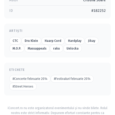
Autor
Cristina Soare
ID
#182252
ARTIȘTI
CTC
Dru Klein
Haarp Cord
Hardplay
Jikay
M.O.P.
Massappeals
raku
Unlocka
ETICHETE
#Concerte februarie 2014
#Festivaluri februarie 2014
#Street Heroes
iConcert.ro nu este organizatorul evenimentului și nu vinde bilete. Rolul
nostru este strict informativ. Depunem eforturi constante pentru ca