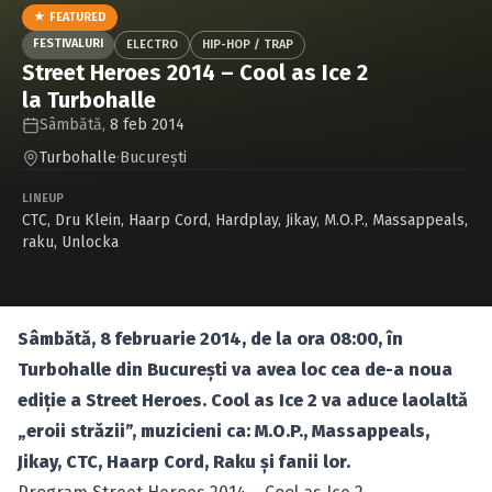
Caută în site...
★ FEATURED
FESTIVALURI
ELECTRO
HIP-HOP / TRAP
Street Heroes 2014 – Cool as Ice 2
la Turbohalle
Sâmbătă,
8 feb 2014
Turbohalle
·
Bucureşti
LINEUP
CTC
,
Dru Klein
,
Haarp Cord
,
Hardplay
,
Jikay
,
M.O.P.
,
Massappeals
,
raku
,
Unlocka
Sâmbătă, 8 februarie 2014, de la ora 08:00, în
Turbohalle din Bucureşti va avea loc cea de-a noua
ediţie a Street Heroes. Cool as Ice 2 va aduce laolaltă
„eroii străzii”, muzicieni ca: M.O.P., Massappeals,
Jikay, CTC, Haarp Cord, Raku şi fanii lor.