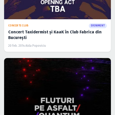
CONCERTE CLUB
EVENIMENT
Concert Taxidermist şi KaaK în Club Fabrica din
Bucureşti
20 feb. 2014
·
Aida Popoviciu