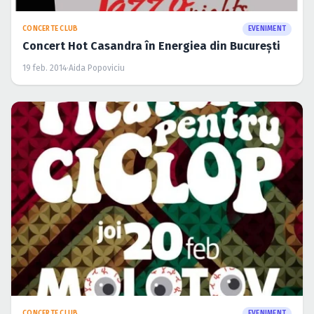
CONCERTE CLUB
EVENIMENT
Concert Hot Casandra în Energiea din Bucureşti
19 feb. 2014
·
Aida Popoviciu
CONCERTE CLUB
EVENIMENT