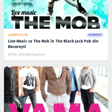
CONCERTE CLUB
EVENIMENT
Live Music cu The Mob în The Black Jack Pub din
Bucureşti
20 feb. 2014
·
Aida Popoviciu