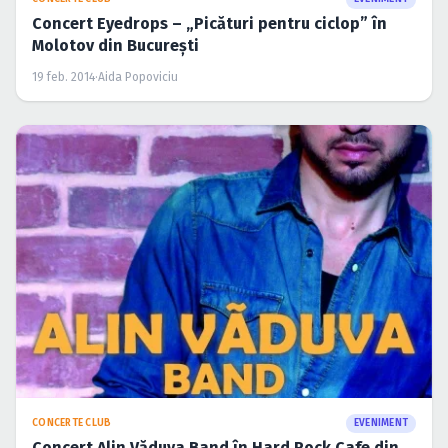
Concert Eyedrops – „Picături pentru ciclop” în
Molotov din Bucureşti
19 feb. 2014
·
Aida Popoviciu
CONCERTE CLUB
EVENIMENT
Concert Alin Văduva Band în Hard Rock Cafe din