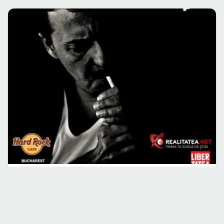
CONCERTE CLUB
EVENIMENT
Concert Florin Chilian în Hard Rock Cafe din
Bucureşti
19 feb. 2014
·
Aida Popoviciu