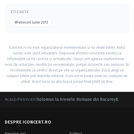
ETICHETE
#Petreceri iunie 2013
iConcert.ro nu este organizatorul evenimentului și nu vinde bilete. Rolul
nostru este strict informativ. Depunem eforturi constante pentru ca
informațiile să fie corecte și actualizate. Totuși, pot apărea inadvertențe -
erori de redactare, modificări nesemnalate, prețuri incorecte sau omisiuni. Îți
recomandăm să verifici direct pe site-ul organizatorului. Dacă alegi să
cumperi bilete prin linkurile externe, iConcert.ro poate primi un comision de
afiliat. Acest lucru nu afectează prețul final plătit de tine.
Acasă
›
Petreceri
›
Solomun la Arenele Romane din Bucureşti
DESPRE ICONCERT.RO
Despre noi
Echipa