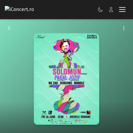
CONCERTE
FESTIVALURI
PETRECERI
ŞTIRI
RECENZII
GALERII FOTO
BILETE
Autentificare