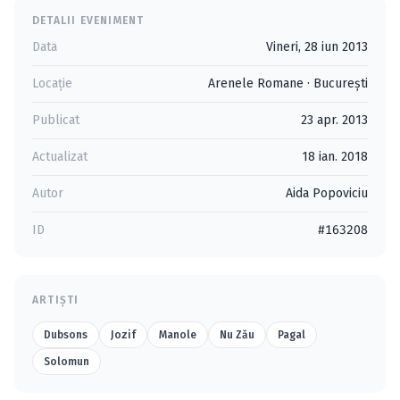
DETALII EVENIMENT
Data
Vineri, 28 iun 2013
Locație
Arenele Romane
·
Bucureşti
Publicat
23 apr. 2013
Actualizat
18 ian. 2018
Autor
Aida Popoviciu
ID
#163208
ARTIȘTI
Dubsons
Jozif
Manole
Nu Zău
Pagal
Solomun