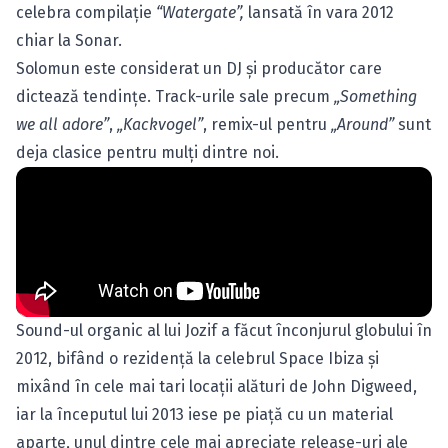
celebra compilaţie
“Watergate”,
lansată în vara 2012
chiar la Sonar.
Solomun este considerat un DJ şi producător care
dictează tendinţe. Track-urile sale precum
„Something
we all adore”
,
„Kackvogel”
, remix-ul pentru
„Around”
sunt
deja clasice pentru mulţi dintre noi.
Sound-ul organic al lui Jozif a făcut înconjurul globului în
2012, bifând o rezidenţă la celebrul Space Ibiza şi
mixând în cele mai tari locaţii alături de John Digweed,
iar la începutul lui 2013 iese pe piaţă cu un material
aparte, unul dintre cele mai apreciate release-uri ale