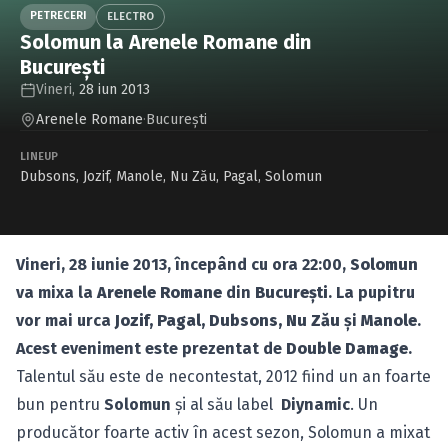
Caută în site...
PETRECERI
ELECTRO
Solomun la Arenele Romane din
Bucureşti
Vineri,
28 iun 2013
Arenele Romane
·
Bucureşti
LINEUP
Dubsons
,
Jozif
,
Manole
,
Nu Zău
,
Pagal
,
Solomun
Vineri, 28 iunie 2013, începând cu ora 22:00,
Solomun
va mixa la
Arenele Romane
din
Bucureşti
. La pupitru
vor mai urca
Jozif, Pagal, Dubsons, Nu Zău
şi
Manole
.
Acest eveniment este prezentat de
Double Damage
.
Talentul său este de necontestat, 2012 fiind un an foarte
bun pentru
Solomun
şi al său label
Diynamic
. Un
producător foarte activ în acest sezon, Solomun a mixat