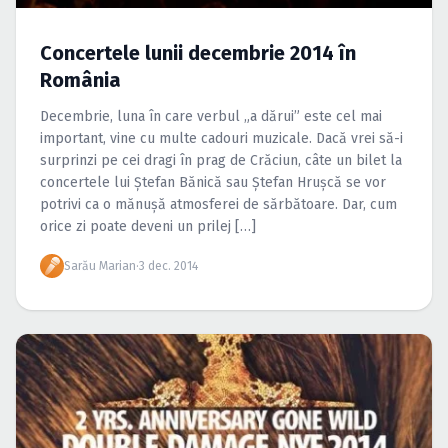
Caută în site...
Concertele lunii decembrie 2014 în
România
Decembrie, luna în care verbul „a dărui” este cel mai
important, vine cu multe cadouri muzicale. Dacă vrei să-i
surprinzi pe cei dragi în prag de Crăciun, câte un bilet la
concertele lui Ştefan Bănică sau Ştefan Hruşcă se vor
potrivi ca o mănuşă atmosferei de sărbătoare. Dar, cum
orice zi poate deveni un prilej […]
Sarău Marian
·
3 dec. 2014