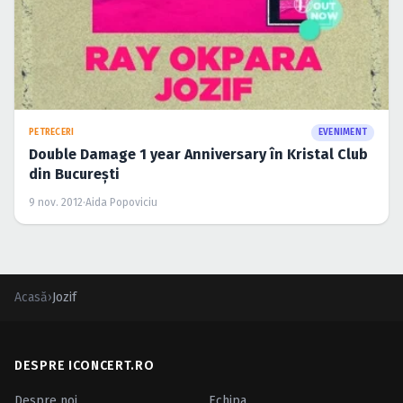
PETRECERI
EVENIMENT
Double Damage 1 year Anniversary în Kristal Club
din Bucureşti
9 nov. 2012
·
Aida Popoviciu
Acasă
›
Jozif
DESPRE ICONCERT.RO
Despre noi
Echipa