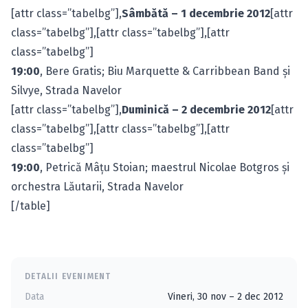
[attr class=”tabelbg”],
Sâmbătă – 1 decembrie 2012
[attr
class=”tabelbg”],[attr class=”tabelbg”],[attr
class=”tabelbg”]
19:00
, Bere Gratis; Biu Marquette & Carribbean Band şi
Silvye, Strada Navelor
[attr class=”tabelbg”],
Duminică – 2 decembrie 2012
[attr
class=”tabelbg”],[attr class=”tabelbg”],[attr
class=”tabelbg”]
19:00
, Petrică Mâţu Stoian; maestrul Nicolae Botgros şi
orchestra Lăutarii, Strada Navelor
[/table]
DETALII EVENIMENT
Data
Vineri, 30 nov – 2 dec 2012