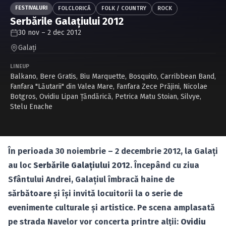
Caută în site...
FESTIVALURI
FOLCLORICĂ
FOLK / COUNTRY
ROCK
Serbările Galaţiului 2012
30 nov – 2 dec 2012
Galaţi
LINEUP
Balkano
,
Bere Gratis
,
Biu Marquette
,
Bosquito
,
Carribbean Band
,
Fanfara "Lăutarii" din Valea Mare
,
Fanfara Zece Prăjini
,
Nicolae
Botgros
,
Ovidiu Lipan Ţăndărică
,
Petrica Matu Stoian
,
Silvye
,
Stelu Enache
În perioada 30 noiembrie – 2 decembrie 2012, la Galaţi
au loc
Serbările Galaţiului 2012
. Începând cu ziua
Sfântului Andrei, Galaţiul îmbracă haine de
sărbătoare şi îşi invită locuitorii la o serie de
evenimente culturale şi artistice. Pe scena amplasată
pe strada Navelor vor concerta
printre alţii:
Ovidiu