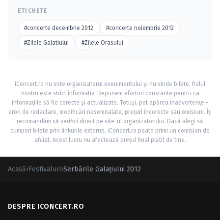
ETICHETE
#concerte decembrie 2012
#concerte noiembrie 2012
#Zilele Galatiului
#Zilele Orasului
iConcert.ro nu este organizatorul evenimentului și nu vinde bilete. Rolul
nostru este strict informativ. Depunem eforturi constante pentru ca
informațiile să fie corecte și actualizate. Totuși, pot apărea inadvertențe -
erori de redactare, modificări nesemnalate, prețuri incorecte sau omisiuni. Îți
recomandăm să verifici direct pe site-ul organizatorului. Dacă alegi să
cumperi bilete prin linkurile externe, iConcert.ro poate primi un comision de
afiliat. Acest lucru nu afectează prețul final plătit de tine.
Acasă
›
Festivaluri
›
Serbările Galaţiului 2012
DESPRE ICONCERT.RO