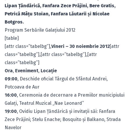
Lipan Ţăndărică
,
Fanfara Zece Prăjini
,
Bere Gratis
,
Petrică Mâţu Stoian,
Fanfara Lăutarii
şi
Nicolae
Botgros
.
Program Serbările Galaţiului 2012
[table]
[attr class=”tabelbg”],
Vineri – 30 noiembrie 2012
[attr
class=”tabelbg”],[attr class=”tabelbg”],[attr
class=”tabelbg”]
Ora
,
Eveniment
,
Locaţie
09:00
, Deschide oficial Târgul de Sfântul Andrei,
Potcoava de Aur
16:00
, Ceremonia de decernare a Premiilor municipiului
Galaţi, Teatrul Muzical „Nae Leonard”
19:00
, Ovidiu Lipan Ţăndărică şi invitaţii săi: Fanfara
Zece Prăjini; Stelu Enache; Bosquito şi Balkano, Strada
Navelor