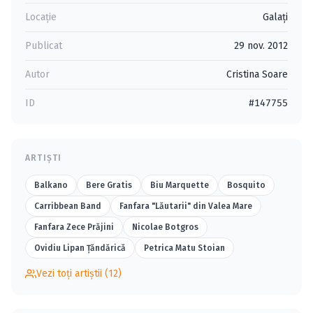
Locație
Galaţi
Publicat
29 nov. 2012
Autor
Cristina Soare
ID
#147755
ARTIȘTI
Balkano
Bere Gratis
Biu Marquette
Bosquito
Carribbean Band
Fanfara "Lăutarii" din Valea Mare
Fanfara Zece Prăjini
Nicolae Botgros
Ovidiu Lipan Ţăndărică
Petrica Matu Stoian
Vezi toți artiștii (12)