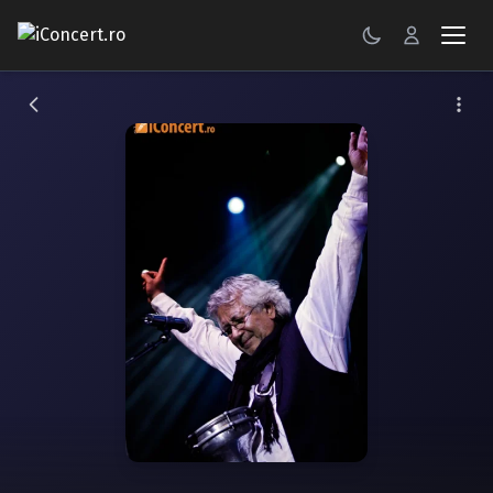
CONCERTE
FESTIVALURI
PETRECERI
ŞTIRI
RECENZII
GALERII FOTO
BILETE
Autentificare