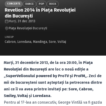
Caută în site...
CONCERTE
DANCE
POP
ROCK
Revelion 2014 în Piaţa Revoluţiei
din Bucureşti
Marți,
31 dec 2013
Piaţa Revoluţiei
·
Bucureşti
LINEUP
Cabron
,
Loredana
,
Mandinga
,
Sore
,
Voltaj
Marţi, 31 decembrie 2013, de la ora 20:00, în
Piaţa
Revoluţiei
din
Bucureşti
are loc o nouă ediţie a
„
SuperVelionului powered by ProTV şi ProFM
„. Zeci de
mii de bucureşteni sunt aşteptaţi la petrecerea dintre
ani ce îi va avea printre invitaţi pe:
Sore, Cabron,
Smiley, Voltaj
şi
Loredana
.
Pentru al 17-lea an consecutiv, George Vintilă va fi gazda