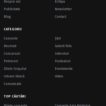
Despre noi
Echipa
Publicitate
Newsletter
Blog
Contact
CATEGORII
Concerte
Ştiri
Recenzii
Galerii foto
Concursuri
Interviuri
Petreceri
Festivaluri
Zilele Oraşului
Evenimente
Intrare liberă
Video
Comunicate
TOP CĂUTĂRI
Bilete concerte
Concerte Sala Palatului