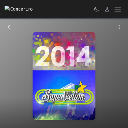
CONCERTE
FESTIVALURI
PETRECERI
ŞTIRI
RECENZII
GALERII FOTO
BILETE
Autentificare