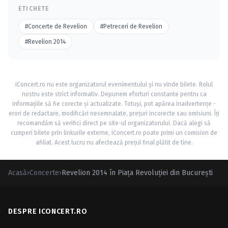
ETICHETE
#Concerte de Revelion
#Petreceri de Revelion
#Revelion 2014
iConcert.ro nu este organizatorul evenimentului și nu vinde bilete. Rolul
nostru este strict informativ. Depunem eforturi constante pentru ca
informațiile să fie corecte și actualizate. Totuși, pot apărea inadvertențe -
erori de redactare, modificări nesemnalate, prețuri incorecte sau omisiuni. Îți
recomandăm să verifici direct pe site-ul organizatorului. Dacă alegi să
cumperi bilete prin linkurile externe, iConcert.ro poate primi un comision de
afiliat. Acest lucru nu afectează prețul final plătit de tine.
Acasă
›
Concerte
›
Revelion 2014 în Piaţa Revoluţiei din Bucureşti
DESPRE ICONCERT.RO