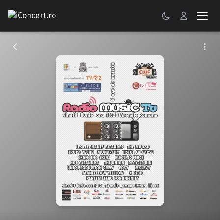
CONCERTE
FESTIVALURI
PETRECERI
ŞTIRI
RECENZII
GALERII FOTO
BILETE
Autentificare