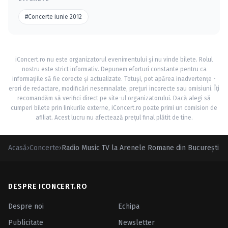
#Concerte iunie 2012
iConcert.ro nu este organizatorul evenimentului și nu vinde bilete. Rolul
nostru este strict informativ. Depunem eforturi constante pentru ca
informațiile să fie corecte și actualizate. Totuși, pot apărea inadvertențe -
erori de redactare, modificări nesemnalate, prețuri incorecte sau omisiuni. Îți
recomandăm să verifici direct pe site-ul organizatorului. Dacă alegi să
cumperi bilete prin linkurile externe, iConcert.ro poate primi un comision de
afiliat. Acest lucru nu afectează prețul final plătit de tine.
Acasă
›
Concerte
›
Radio Music TV la Arenele Romane din Bucureşti
DESPRE ICONCERT.RO
Despre noi
Echipa
Publicitate
Newsletter