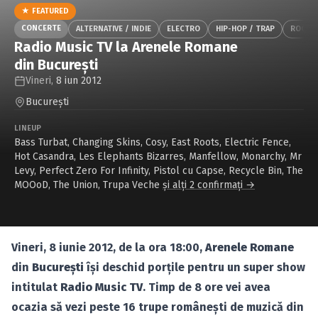
Caută în site...
★ FEATURED
CONCERTE
ALTERNATIVE / INDIE
ELECTRO
HIP-HOP / TRAP
ROCK
Radio Music TV la Arenele Romane
din Bucureşti
Vineri,
8 iun 2012
Bucureşti
LINEUP
Bass Turbat
,
Changing Skins
,
Cosy
,
East Roots
,
Electric Fence
,
Hot Casandra
,
Les Elephants Bizarres
,
Manfellow
,
Monarchy
,
Mr
Levy
,
Perfect Zero For Infinity
,
Pistol cu Capse
,
Recycle Bin
,
The
MOOoD
,
The Union
,
Trupa Veche
și alți 2 confirmați →
Vineri, 8 iunie 2012, de la ora 18:00,
Arenele Romane
din
Bucureşti
îşi deschid porţile pentru un super show
intitulat
Radio Music TV
. Timp de 8 ore vei avea
ocazia să vezi peste 16 trupe româneşti de muzică din