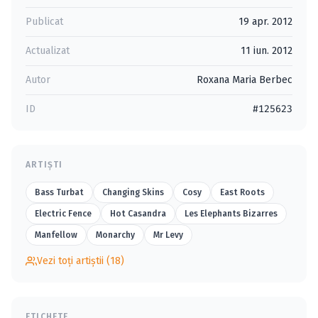
Publicat
19 apr. 2012
Actualizat
11 iun. 2012
Autor
Roxana Maria Berbec
ID
#125623
ARTIȘTI
Bass Turbat
Changing Skins
Cosy
East Roots
Electric Fence
Hot Casandra
Les Elephants Bizarres
Manfellow
Monarchy
Mr Levy
Vezi toți artiștii (18)
ETICHETE