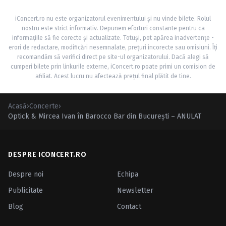
iConcert.ro nu este organizatorul evenimentului și nu vinde bilete. Rolul
nostru este strict informativ. Depunem eforturi constante pentru ca
informațiile să fie corecte și actualizate. Totuși, pot apărea inadvertențe -
erori de redactare, modificări nesemnalate, prețuri incorecte sau omisiuni. Îți
recomandăm să verifici direct pe site-ul organizatorului. Dacă alegi să
cumperi bilete prin linkurile externe, iConcert.ro poate primi un comision de
afiliat. Acest lucru nu afectează prețul final plătit de tine.
Acasă
›
Concerte
›
Optick & Mircea Ivan în Barocco Bar din Bucureşti – ANULAT
DESPRE ICONCERT.RO
Despre noi
Echipa
Publicitate
Newsletter
Blog
Contact