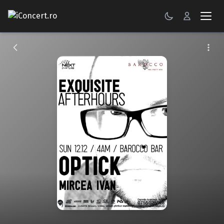
CONCERTE
FESTIVALURI
PETRECERI
ŞTIRI
RECENZII
GALERII FOTO
BILETE
Autentificare