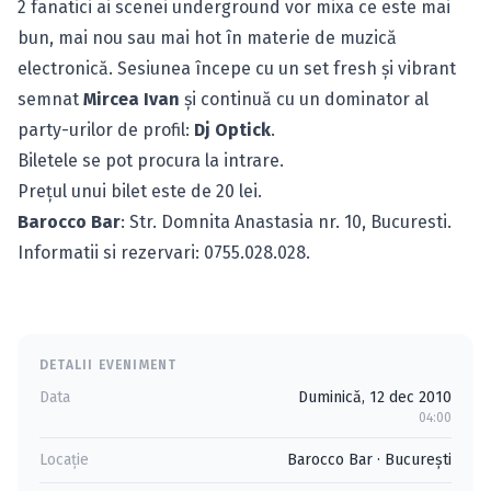
2 fanatici ai scenei underground vor mixa ce este mai
bun, mai nou sau mai hot în materie de muzică
electronică. Sesiunea începe cu un set fresh şi vibrant
semnat
Mircea Ivan
şi continuă cu un dominator al
party-urilor de profil:
Dj Optick
.
Biletele se pot procura la intrare.
Preţul unui bilet este de 20 lei.
Barocco Bar
: Str. Domnita Anastasia nr. 10, Bucuresti.
Informatii si rezervari: 0755.028.028.
DETALII EVENIMENT
Data
Duminică, 12 dec 2010
04:00
Locație
Barocco Bar
·
Bucureşti