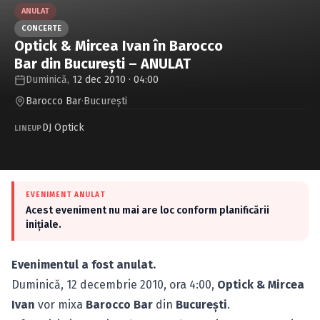
Caută în site...
ANULAT
CONCERTE
Optick & Mircea Ivan în Barocco
Bar din Bucureşti – ANULAT
Duminică,
12 dec 2010 · 04:00
Barocco Bar
·
Bucureşti
DJ Optick
LINEUP
EVENIMENT ANULAT
Acest eveniment nu mai are loc conform planificării
inițiale.
Evenimentul a fost anulat.
Duminică, 12 decembrie 2010, ora 4:00,
Optick & Mircea
Ivan
vor mixa
Barocco Bar
din
Bucureşti
.