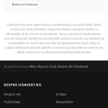
#Petreceri Pestisani
iConcert.ro nu este organizatorul evenimentului și nu vinde bilete. Rolul
nostru este strict informativ. Depunem eforturi constante pentru ca
informațiile să fie corecte și actualizate. Totuși, pot apărea inadvertențe -
erori de redactare, modificări nesemnalate, prețuri incorecte sau omisiuni. Îți
recomandăm să verifici direct pe site-ul organizatorului. Dacă alegi să
cumperi bilete prin linkurile externe, iConcert.ro poate primi un comision de
afiliat. Acest lucru nu afectează prețul final plătit de tine.
Acasă
›
Petreceri
›
Miss Mara in Club Desire din Pestisani
DESPRE ICONCERT.RO
Despre noi
Echipa
Publicitate
Newsletter