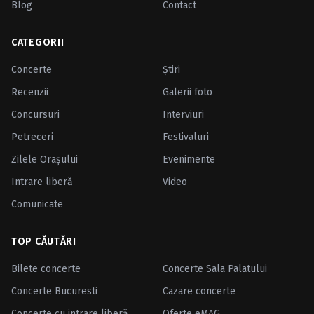
Blog
Contact
CATEGORII
Concerte
Ştiri
Recenzii
Galerii foto
Concursuri
Interviuri
Petreceri
Festivaluri
Zilele Oraşului
Evenimente
Intrare liberă
Video
Comunicate
TOP CĂUTĂRI
Bilete concerte
Concerte Sala Palatului
Concerte Bucuresti
Cazare concerte
Concerte cu intrare liberă
Oferte eMAG