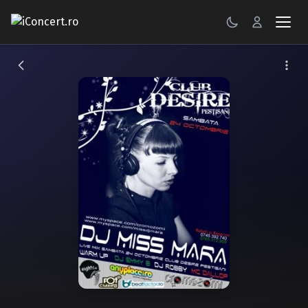
CONCERTE
FESTIVALURI
PETRECERI
ŞTIRI
RECENZII
GALERII FOTO
BILETE
Autentificare