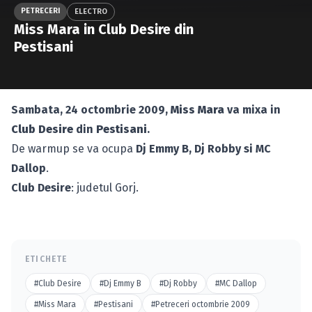
Caută în site...
PETRECERI
ELECTRO
Miss Mara in Club Desire din
Pestisani
Sambata, 24 octombrie 2009,
Miss Mara
va mixa in
Club Desire
din
Pestisani
.
De warmup se va ocupa
Dj Emmy B, Dj Robby si MC
Dallop
.
Club Desire
: judetul Gorj.
ETICHETE
#Club Desire
#Dj Emmy B
#Dj Robby
#MC Dallop
#Miss Mara
#Pestisani
#Petreceri octombrie 2009