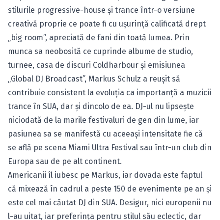
stilurile progressive-house şi trance într-o versiune
creativă proprie ce poate fi cu uşurință calificată drept
„big room”, apreciată de fani din toată lumea. Prin
munca sa neobosită ce cuprinde albume de studio,
turnee, casa de discuri Coldharbour şi emisiunea
„Global DJ Broadcast”, Markus Schulz a reuşit să
contribuie consistent la evoluţia ca importanţă a muzicii
trance în SUA, dar şi dincolo de ea. DJ-ul nu lipseşte
niciodată de la marile festivaluri de gen din lume, iar
pasiunea sa se manifestă cu aceeaşi intensitate fie că
se află pe scena Miami Ultra Festival sau într-un club din
Europa sau de pe alt continent.
Americanii îl iubesc pe Markus, iar dovada este faptul
că mixează în cadrul a peste 150 de evenimente pe an şi
este cel mai căutat DJ din SUA. Desigur, nici europenii nu
l-au uitat, iar preferinţa pentru stilul său eclectic, dar