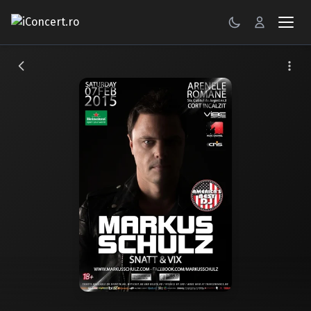
CONCERTE
FESTIVALURI
PETRECERI
ŞTIRI
RECENZII
GALERII FOTO
BILETE
Autentificare