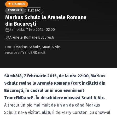
Caută în site...
★ FEATURED
CONCERTE
ELECTRO
Markus Schulz la Arenele Romane
din Bucureşti
Sâmbătă,
7 feb 2015 · 22:00
Arenele Romane
·
Bucureşti
Markus Schulz
,
Snatt & Vix
LINEUP
TrancENDancE
PROMOTER
Sâmbătă, 7 februarie 2015, de la ora 22:00, Markus
Schulz revine la Arenele Romane (cort încălzit) din
Bucureşti, în cadrul unui nou eveniment
TrancENDancE. În deschidere mixează Snatt & Vix.
A trecut un pic mai mult de un an de când Markus
Schulz ne-a vizitat, alături de Ferry Corsten, cu show-ul