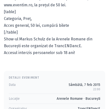
www.eventim.ro
, la preţul de 50 lei.
[table]
Categoria, Preţ,
Acces general, 50 lei,
cumpără bilete
[/table]
Show-ul Markus Schulz de la Arenele Romane din
Bucureşti este organizat de TrancENDancE.
Accesul interzis persoanelor sub 18 ani!
DETALII EVENIMENT
Data
Sâmbătă, 7 feb 2015
22:00
Locație
Arenele Romane
·
Bucureşti
Organizator
TrancENDancE