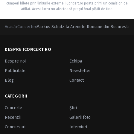
cumperi bilete prin linkurile externe, iConcert.ro poate primi un comision de
afiliat. Acest lucru nu afectează prețul final plătit de tine.
Acasă
›
Concerte
›
Markus Schulz la Arenele Romane din Bucureşti
DESPRE ICONCERT.RO
Despre noi
Echipa
Publicitate
Newsletter
Blog
Contact
CATEGORII
Concerte
Ştiri
Recenzii
Galerii foto
Concursuri
Interviuri