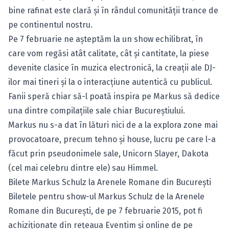
bine rafinat este clară şi în rândul comunităţii trance de
pe continentul nostru.
Pe 7 februarie ne aşteptăm la un show echilibrat, în
care vom regăsi atât calitate, cât şi cantitate, la piese
devenite clasice în muzica electronică, la creaţii ale DJ-
ilor mai tineri şi la o interacţiune autentică cu publicul.
Fanii speră chiar să-l poată inspira pe Markus să dedice
una dintre compilaţiile sale chiar Bucureştiului.
Markus nu s-a dat în lături nici de a la explora zone mai
provocatoare, precum tehno şi house, lucru pe care l-a
făcut prin pseudonimele sale, Unicorn Slayer, Dakota
(cel mai celebru dintre ele) sau Himmel.
Bilete Markus Schulz la Arenele Romane din Bucureşti
Biletele pentru show-ul Markus Schulz de la Arenele
Romane din Bucureşti, de pe 7 februarie 2015, pot fi
achiziţionate din reţeaua Eventim şi online de pe