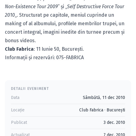
Non-Existence Tour 2009
” şi „
Self Destructive Force Tour
2010
„. Structurat pe capitole, meniul cuprinde un
making of al albumului, profilele membrilor trupei, un
concert integral, imagini inedite din turnee precum şi
bonus videos.
Club Fabrica
: 11 Iunie 50, Bucureşti.
Informaţii şi rezervări: 075-FABRICA
DETALII EVENIMENT
Data
Sâmbătă, 11 dec 2010
Locație
Club Fabrica
·
Bucureşti
Publicat
3 dec. 2010
Actualizat
7 dec. 2010