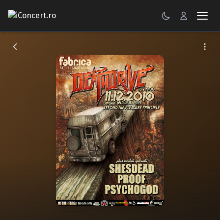
CONCERTE
FESTIVALURI
PETRECERI
ŞTIRI
RECENZII
GALERII FOTO
BILETE
Autentificare