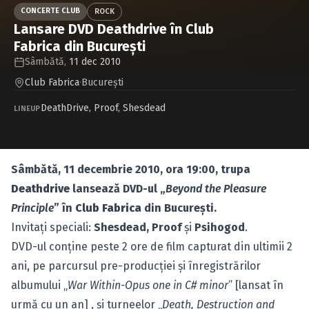
Caută în site...
CONCERTE CLUB
ROCK
Lansare DVD Deathdrive în Club
Fabrica din Bucureşti
Sâmbătă,
11 dec 2010
Club Fabrica
·
Bucureşti
DeathDrive
,
Proof
,
Shesdead
LINEUP
Sâmbătă, 11 decembrie 2010, ora 19:00, trupa
Deathdrive
lansează DVD-ul „
Beyond the Pleasure
Principle
” în
Club Fabrica
din Bucureşti.
Invitaţi speciali:
Shesdead, Proof
şi
Psihogod
.
DVD-ul conţine peste 2 ore de film capturat din ultimii 2
ani, pe parcursul pre-producţiei şi înregistrărilor
albumului „
War Within-Opus one in C# minor
” [lansat în
urmă cu un an] , şi turneelor „
Death, Destruction and