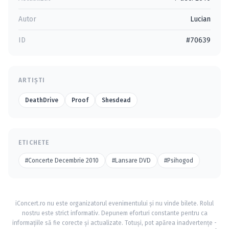
Autor
Lucian
ID
#70639
ARTIȘTI
DeathDrive
Proof
Shesdead
ETICHETE
#Concerte Decembrie 2010
#Lansare DVD
#Psihogod
iConcert.ro nu este organizatorul evenimentului și nu vinde bilete. Rolul
nostru este strict informativ. Depunem eforturi constante pentru ca
informațiile să fie corecte și actualizate. Totuși, pot apărea inadvertențe -