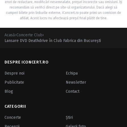
erori de redactare, modificări nesemnalate, prețuri incorecte sau omisiuni. Îți
recomandăm să verifici direct pe site-ul organizatorului. Dacă alegi să
cumperi bilete prin linkurile externe, iConcert.ro poate primi un comision de
afiliat. Acest lucru nu afectează prețul final plătit de tine.
Acasă
›
Concerte Club
›
Lansare DVD Deathdrive în Club Fabrica din Bucureşti
DESPRE ICONCERT.RO
Despre noi
Echipa
Publicitate
Newsletter
Blog
Contact
CATEGORII
Concerte
Ştiri
Recenzii
Galerii foto