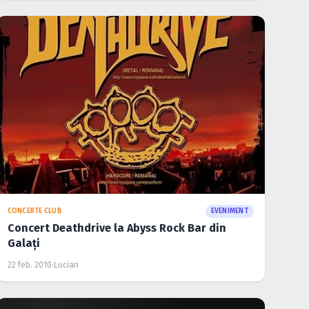
CONCERTE CLUB
EVENIMENT
Concert Deathdrive în Discotheque Vox din
Suceava
22 feb. 2010
·
Lucian