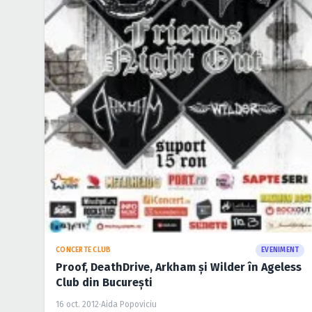
CONCERTE CLUB
EVENIMENT
Proof, DeathDrive, Arkham şi Wilder în Ageless
Club din Bucureşti
16 oct. 2012
·
Aida Popoviciu