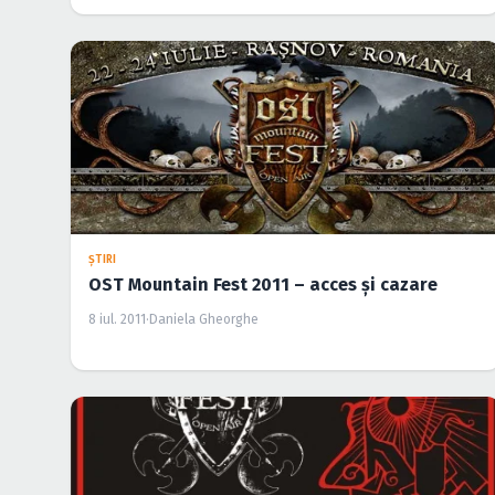
ŞTIRI
OST Mountain Fest 2011 – acces şi cazare
8 iul. 2011
·
Daniela Gheorghe