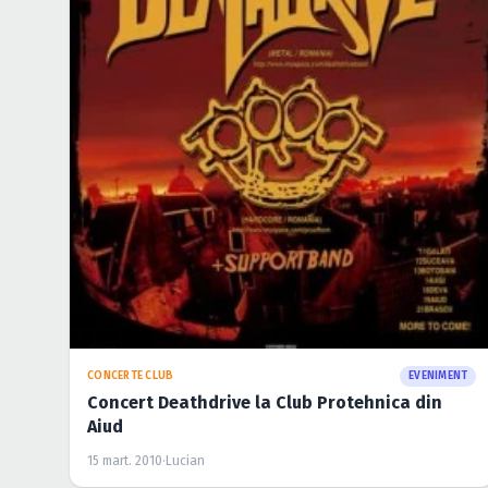
CONCERTE CLUB
EVENIMENT
Concert Deathdrive la Club Protehnica din
Aiud
15 mart. 2010
·
Lucian