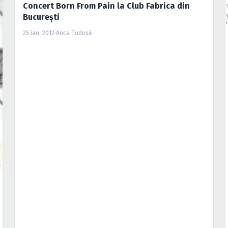
Concert Born From Pain la Club Fabrica din
Bucureşti
25 ian. 2012
·
Anca Tudosă