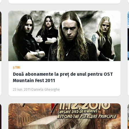
ŞTIRI
Două abonamente la preţ de unul pentru OST
Mountain Fest 2011
23 iun. 2011
·
Daniela Gheorghe