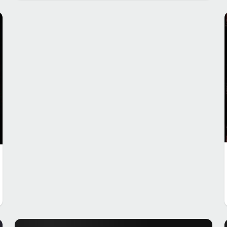
CONCERTE CLUB
EVENIMENT
Concert Deathdrive la Abyss Rock Bar din
Galaţi
22 feb. 2010
·
Lucian