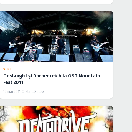
ŞTIRI
Onslaught şi Dornenreich la OST Mountain
Fest 2011
12 mai 2011
·
Cristina Soare