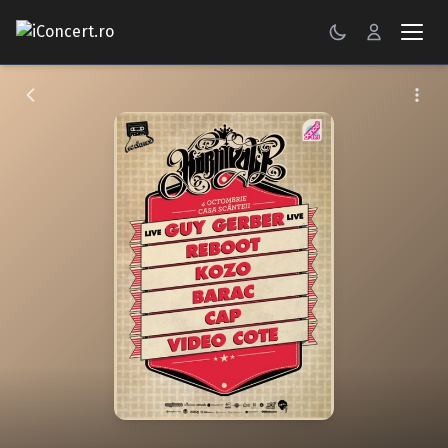
CONCERTE
FESTIVALURI
PETRECERI
ŞTIRI
RECENZII
GALERII FOTO
BILETE
Autentificare