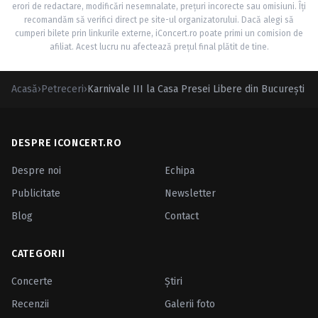
erori de redactare, modificări nesemnalate, prețuri incorecte sau omisiuni. Îți
recomandăm să verifici direct pe site-ul organizatorului. Dacă alegi să
cumperi bilete prin linkurile externe, iConcert.ro poate primi un comision de
afiliat. Acest lucru nu afectează prețul final plătit de tine.
Acasă
›
Petreceri
›
Karnivale III la Casa Presei Libere din Bucureşti
DESPRE ICONCERT.RO
Despre noi
Echipa
Publicitate
Newsletter
Blog
Contact
CATEGORII
Concerte
Ştiri
Recenzii
Galerii foto