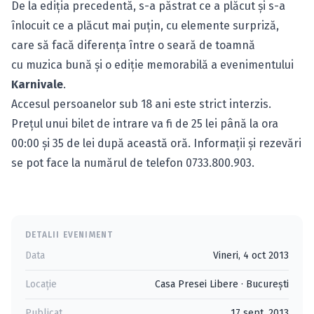
De la ediţia precedentă, s-a păstrat ce a plăcut şi s-a
înlocuit ce a plăcut mai puţin, cu elemente surpriză,
care să facă diferenţa între o seară de toamnă
cu muzica bună şi o ediţie memorabilă a evenimentului
Karnivale
.
Accesul persoanelor sub 18 ani este strict interzis.
Preţul unui bilet de intrare va fi de 25 lei până la ora
00:00 şi 35 de lei după această oră. Informaţii şi rezevări
se pot face la numărul de telefon 0733.800.903.
DETALII EVENIMENT
Data
Vineri, 4 oct 2013
Locație
Casa Presei Libere
·
Bucureşti
Publicat
17 sept. 2013