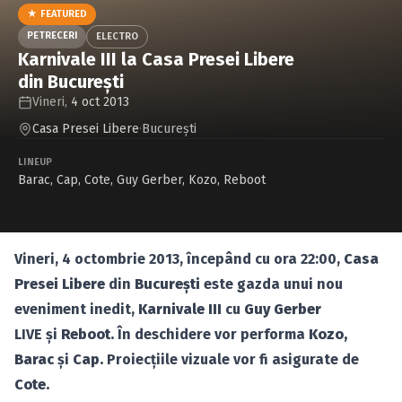
Caută în site...
★ FEATURED
PETRECERI
ELECTRO
Karnivale III la Casa Presei Libere
din Bucureşti
Vineri,
4 oct 2013
Casa Presei Libere
·
Bucureşti
LINEUP
Barac
,
Cap
,
Cote
,
Guy Gerber
,
Kozo
,
Reboot
Vineri, 4 octombrie 2013, începând cu ora 22:00,
Casa
Presei Libere
din
Bucureşti
este gazda unui nou
eveniment inedit,
Karnivale III
cu
Guy Gerber
LIVE şi
Reboot.
În deschidere vor performa
Kozo,
Barac
şi
Cap.
Proiecţiile vizuale vor fi asigurate de
Cote.