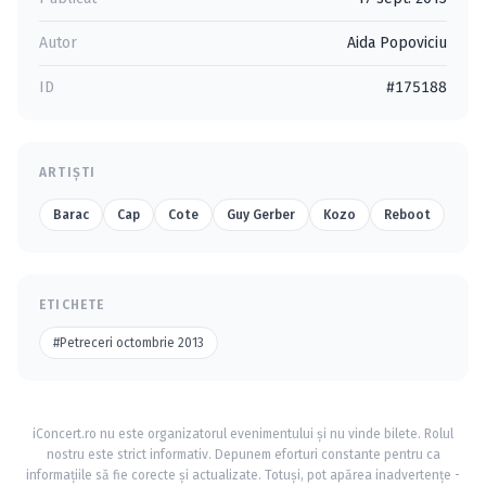
Autor
Aida Popoviciu
ID
#175188
ARTIȘTI
Barac
Cap
Cote
Guy Gerber
Kozo
Reboot
ETICHETE
#Petreceri octombrie 2013
iConcert.ro nu este organizatorul evenimentului și nu vinde bilete. Rolul
nostru este strict informativ. Depunem eforturi constante pentru ca
informațiile să fie corecte și actualizate. Totuși, pot apărea inadvertențe -