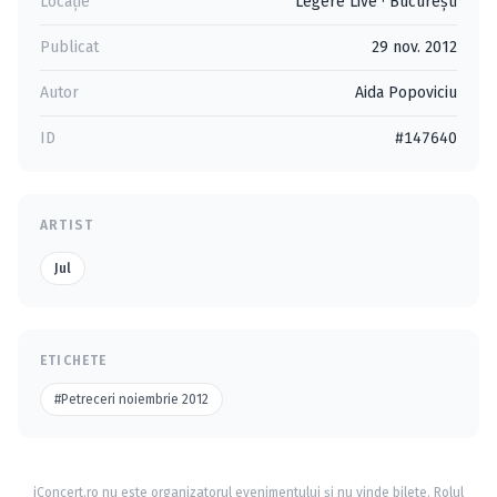
Locație
Legere Live
·
Bucureşti
Publicat
29 nov. 2012
Autor
Aida Popoviciu
ID
#147640
ARTIST
Jul
ETICHETE
#Petreceri noiembrie 2012
iConcert.ro nu este organizatorul evenimentului și nu vinde bilete. Rolul