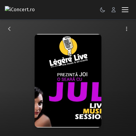
CONCERTE
FESTIVALURI
PETRECERI
ŞTIRI
RECENZII
GALERII FOTO
BILETE
Autentificare