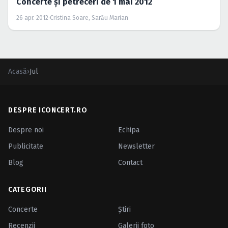
Concerte şi petreceri de 1 mai 2012
26 apr. 2012
·
Cristina Soare, Sarău Marian
Acasă
›
Jul
DESPRE ICONCERT.RO
Despre noi
Echipa
Publicitate
Newsletter
Blog
Contact
CATEGORII
Concerte
Ştiri
Recenzii
Galerii foto