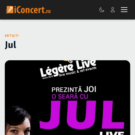
CONCERTE
ARTIȘTI
FESTIVALURI
Jul
PETRECERI
ŞTIRI
RECENZII
GALERII FOTO
BILETE
Autentificare