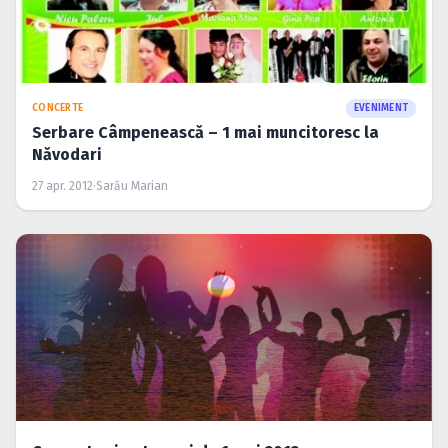
CONCERTE
EVENIMENT
Serbare Câmpenească – 1 mai muncitoresc la
Năvodari
27 apr. 2012
·
Sarău Marian