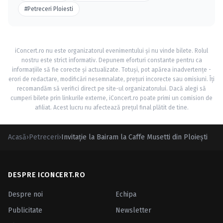
#Petreceri Ploiesti
iConcert.ro nu este organizatorul evenimentului și nu vinde bilete. Rolul
nostru este strict informativ. Depunem eforturi constante pentru ca
informațiile să fie corecte și actualizate. Totuși, pot apărea inadvertențe -
erori de redactare, modificări nesemnalate, prețuri incorecte sau omisiuni. Îți
recomandăm să verifici direct pe site-ul organizatorului. Dacă alegi să
cumperi bilete prin linkurile externe, iConcert.ro poate primi un comision de
afiliat. Acest lucru nu afectează prețul final plătit de tine.
Acasă
›
Petreceri
›
Invitaţie la Bairam la Caffe Musetti din Ploieşti
DESPRE ICONCERT.RO
Despre noi
Echipa
Publicitate
Newsletter