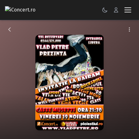
CONCERTE
FESTIVALURI
PETRECERI
ŞTIRI
RECENZII
GALERII FOTO
BILETE
Autentificare