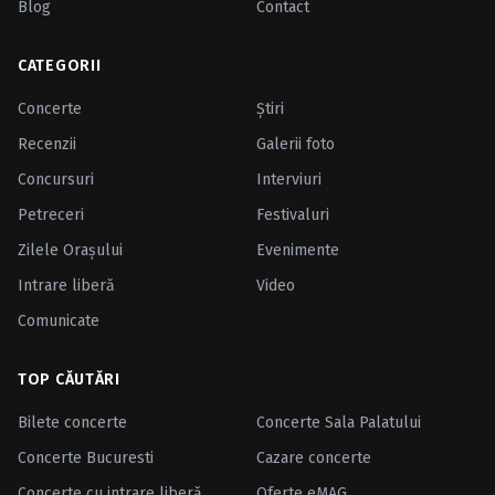
Blog
Contact
CATEGORII
Concerte
Ştiri
Recenzii
Galerii foto
Concursuri
Interviuri
Petreceri
Festivaluri
Zilele Oraşului
Evenimente
Intrare liberă
Video
Comunicate
TOP CĂUTĂRI
Bilete concerte
Concerte Sala Palatului
Concerte Bucuresti
Cazare concerte
Concerte cu intrare liberă
Oferte eMAG