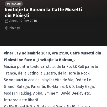
Caută în site...
PETRECERI
Invitaţie la Bairam la Caffe Musetti
din Ploieşti
Vineri,
19 nov 2010
Ploieşti
Vineri, 19 noiembrie 2010, ora 21:30,
Caffe Musetti
din
Ploieşti
ne face o „
Invitaţie la Bairam
„.
Muzica pentru toate varstele, de la Rock&Roll pana la
Trance, de la Latino la Electro, de la Hore la Rock.
Se vor auzi in acelasi playlist Vita de Vie, Fedde Le
Grand, Rafaga, Parazitii, Ro-Mania, N&D, Lady Gaga,
Modern Talking, Abba, Eminem, David Deejay etc.
Intrarea este liberă.
Caffe Musetti
: Str. Stefan cel Mare, Nr.10, Ploieşti.