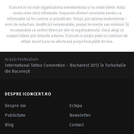
iConcert.ro nu este organizatorul evenimentului și nu vinde bilete. Rolul
nostru este strict informativ. Depunem eforturi constante pentru ca
informațiile să fie corecte și actualizate. Totuși, pot apărea inadvertențe -
erori de redactare, modificări nesemnalate, prețuri incorecte sau omisiuni. Îți
recomandăm să verifici direct pe site-ul organizatorului. Dacă alegi să
cumperi bilete prin linkurile externe, iConcert.ro poate primi un comision de
afiliat. Acest lucru nu afectează prețul final plătit de tine.
Acasă
›
Festivaluri
›
International Tattoo Convention – Bucharest 2012 în Turbohalle
din Bucureşti
DESPRE ICONCERT.RO
Despre noi
Echipa
Publicitate
Newsletter
Blog
Contact