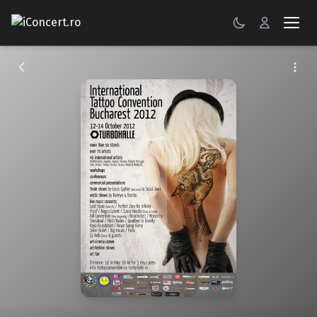
CONCERTE
FESTIVALURI
PETRECERI
ŞTIRI
RECENZII
GALERII FOTO
BILETE
Autentificare