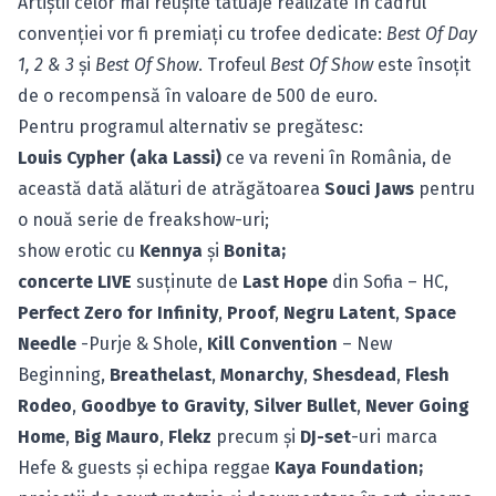
Artiştii celor mai reuşite tatuaje realizate în cadrul
convenţiei vor fi premiaţi cu trofee dedicate:
Best Of Day
1, 2 & 3
şi
Best Of Show
. Trofeul
Best Of Show
este însoţit
de o recompensă în valoare de 500 de euro.
Pentru programul alternativ se pregătesc:
Louis Cypher (aka Lassi)
ce va reveni în România, de
această dată alături de atrăgătoarea
Souci Jaws
pentru
o nouă serie de freakshow-uri;
show erotic cu
Kennya
şi
Bonita;
concerte LIVE
susținute de
Last Hope
din Sofia – HC,
Perfect Zero for Infinity
,
Proof
,
Negru Latent
,
Space
Needle
-Purje & Shole,
Kill Convention
– New
Beginning,
Breathelast
,
Monarchy
,
Shesdead
,
Flesh
Rodeo
,
Goodbye to Gravity
,
Silver Bullet
,
Never Going
Home
,
Big Mauro
,
Flekz
precum şi
DJ-set
-uri marca
Hefe & guests şi echipa reggae
Kaya Foundation;