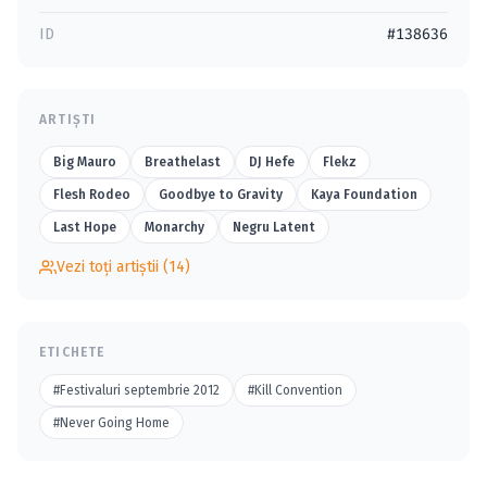
ID
#138636
ARTIȘTI
Big Mauro
Breathelast
DJ Hefe
Flekz
Flesh Rodeo
Goodbye to Gravity
Kaya Foundation
Last Hope
Monarchy
Negru Latent
Vezi toți artiștii (14)
ETICHETE
#Festivaluri septembrie 2012
#Kill Convention
#Never Going Home