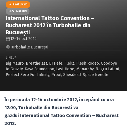
Caută în site...
★ FEATURED
FESTIVALURI
International Tattoo Convention –
Bucharest 2012 în Turbohalle din
Bucureşti
12–14 oct 2012
Turbohalle
·
Bucureşti
LINEUP
Big Mauro
,
Breathelast
,
DJ Hefe
,
Flekz
,
Flesh Rodeo
,
Goodbye
to Gravity
,
Kaya Foundation
,
Last Hope
,
Monarchy
,
Negru Latent
,
Perfect Zero For Infinity
,
Proof
,
Shesdead
,
Space Needle
În perioada 12-14 octombrie 2012, începând cu ora
12:00,
Turbohalle
din
Bucureşti
va
găzdui
International Tattoo Convention – Bucharest
2012.