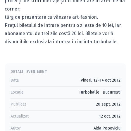
proiecţii de scurt metraje şi documentare în art-cinema
corner;
târg de prezentare cu vânzare art-fashion.
Preţul biletului de intrare pentru o zi este de 10 lei, iar
abonamentul de trei zile costă 20 lei. Biletele vor fi
disponibile exclusiv la intrarea în incinta Turbohalle.
DETALII EVENIMENT
Data
Vineri, 12–14 oct 2012
Locație
Turbohalle
·
Bucureşti
Publicat
20 sept. 2012
Actualizat
12 oct. 2012
Autor
Aida Popoviciu