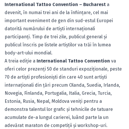
International Tattoo Convention – Bucharest
a
devenit, în numai trei ani de la înfiinţare, cel mai
important eveniment de gen din sud-estul Europei
datorită numărului de artişti internaţionali
participanţi. Timp de trei zile, publicul general şi
publicul înscris pe listele artiştilor va trăi în lumea
body-art-ului mondial.
A treia ediţie a
International Tattoo Convention
va
oferi celor prezenţi 50 de standuri expoziţionale, peste
70 de artişti profesionişti din care 40 sunt artişti
internaţionali din ţări precum Olanda, Suedia, Irlanda,
Novegia, Finlanda, Portugalia, Italia, Grecia, Turcia,
Estonia, Rusia, Nepal, Moldova veniţi pentru a
demonstra talentul lor grafic şi tehnicile de tatuare
acumulate de-a lungul carierei, luând parte la un
adevărat maraton de competiţii şi workshop-uri.